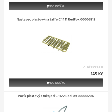
DO KOŠÍKU
Nástavec plastový na talíře C 1411 RedFox 00006813
120 Kč Bez DPH
145 Kč
DO KOŠÍKU
Vozík plastový s rukojetí C 1122 RedFox 00000204