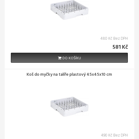
480 Kč Bez DPH
581 Kč
DO KOŠÍKU
Koš do myčky na talíře plastový 45x45x10 cm
490 Kč Bez DPH