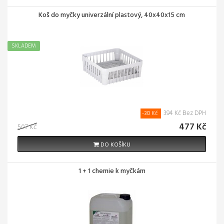
Koš do myčky univerzální plastový, 40x40x15 cm
SKLADEM
394 Kč Bez DPH
-30 Kč
477 Kč
507 Kč
DO KOŠÍKU
1 + 1 chemie k myčkám