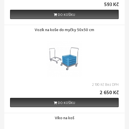
593 Kč
DO KOŠÍKU
Vozík na koše do myčky 50x50 cm
2 190 Kč Bez DPH
2 650 Kč
DO KOŠÍKU
Víko na koš