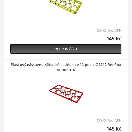
120 Kč Bez DPH
145 Kč
DO KOŠÍKU
Plastový nástavec základní na sklenice 14 pozic C 1412 RedFox
00006814
120 Kč Bez DPH
145 Kč