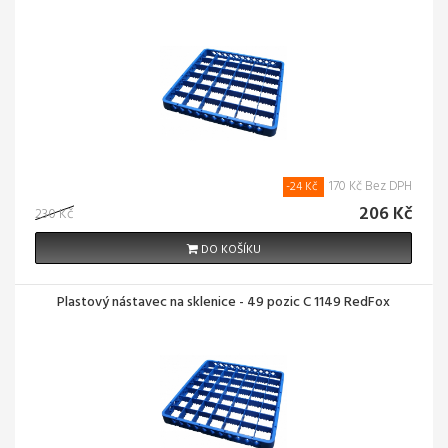
170 Kč Bez DPH
-24 Kč
206 Kč
230 Kč
DO KOŠÍKU
Plastový nástavec na sklenice - 49 pozic C 1149 RedFox