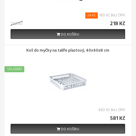
180 Kč Bez DPH
-24 Kč
218 Kč
242 Kč
DO KOŠÍKU
Koš do myčky na talíře plastový, 40x40x8 cm
SKLADEM
480 Kč Bez DPH
581 Kč
DO KOŠÍKU