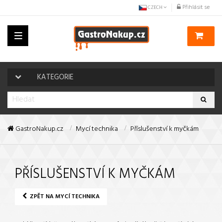
Přihlásit se
CZECH
Toggle
navigation
KATEGORIE
GastroNakup.cz
Mycí technika
Příslušenství k myčkám
PŘÍSLUŠENSTVÍ K MYČKÁM
ZPĚT NA MYCÍ TECHNIKA