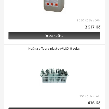
2 080 Kč Bez DPH
2 517 Kč
DO KOŠÍKU
Koš na příbory plastový LUX 8 sekcí
360 Kč Bez DPH
436 Kč