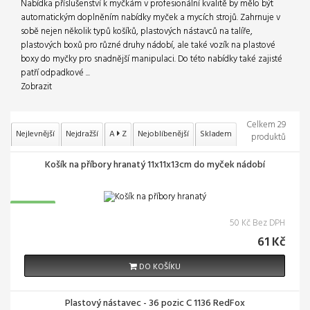
Nabídka příslušenství k myčkám v profesionální kvalitě by mělo být
automatickým doplněním nabídky myček a mycích strojů. Zahrnuje v
sobě nejen několik typů košíků, plastových nástavců na talíře,
plastových boxů pro různé druhy nádobí, ale také vozík na plastové
boxy do myčky pro snadnější manipulaci. Do této nabídky také zajisté
patří odpadkové ...
Zobrazit
Celkem 29
Nejlevnější
Nejdražší
A
Z
Nejoblíbenější
Skladem
produktů
Košík na příbory hranatý 11x11x13cm do myček nádobí
SKLADEM
50 Kč Bez DPH
61 Kč
DO KOŠÍKU
Plastový nástavec - 36 pozic C 1136 RedFox