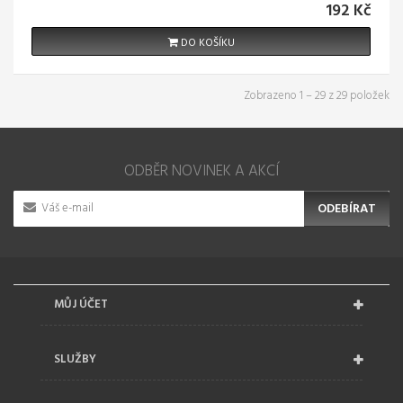
192 Kč
DO KOŠÍKU
Zobrazeno 1 – 29 z 29 položek
ODBĚR NOVINEK A AKCÍ
ODEBÍRAT
MŮJ ÚČET
SLUŽBY