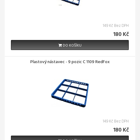
149 Kč Bez DPH
180 Kč
DO KOŠÍKU
Plastový nástavec - 9 pozic C 1109 RedFox
149 Kč Bez DPH
180 Kč