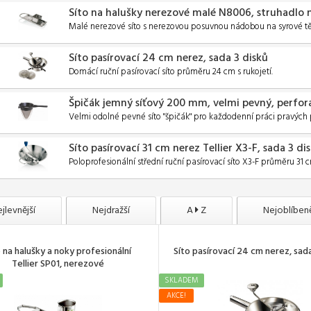
Síto na halušky nerezové malé N8006, struhadlo 
Malé nerezové síto s nerezovou posuvnou nádobou na syrové těst
Síto pasírovací 24 cm nerez, sada 3 disků
Domácí ruční pasírovací síto průměru 24 cm s rukojetí.
Špičák jemný síťový 200 mm, velmi pevný, perfo
Velmi odolné pevné síto "špičák" pro každodenní práci pravých 
Síto pasírovací 31 cm nerez Tellier X3-F, sada 3 di
Poloprofesionální střední ruční pasírovací síto X3-F průměru 31 
jlevnější
Nejdražší
A
Z
Nejoblíbeně
o na halušky a noky profesionální
Síto pasírovací 24 cm nerez, sad
Tellier SP01, nerezové
SKLADEM
AKCE!