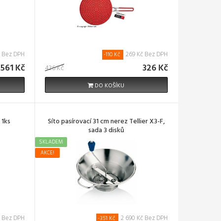
č Bez DPH
269 Kč Bez DPH
-110 Kč
 561 Kč
326 Kč
436 Kč
DO KOŠÍKU
 1ks
Síto pasírovací 31 cm nerez Tellier X3-F,
sada 3 disků
SKLADEM
AKCE!
č Bez DPH
2 690 Kč Bez DPH
-351 Kč