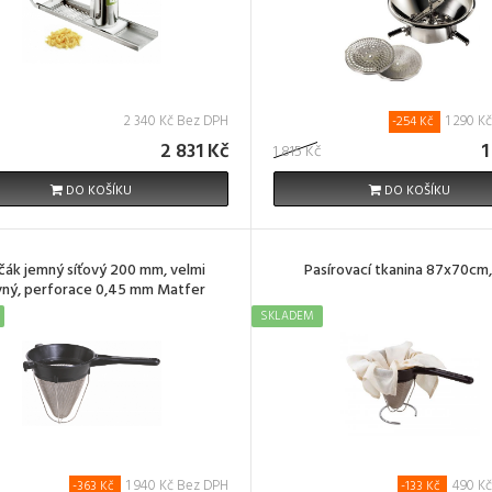
2 340 Kč Bez DPH
1 290 K
-254 Kč
2 831 Kč
1
1 815 Kč
DO KOŠÍKU
DO KOŠÍKU
čák jemný síťový 200 mm, velmi
Pasírovací tkanina 87x70cm,
ný, perforace 0,45 mm Matfer
017360
SKLADEM
1 940 Kč Bez DPH
490 K
-363 Kč
-133 Kč