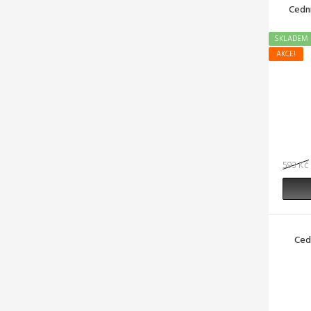
Cedn
SKLADEM
AKCE!
593 Kč
Ced