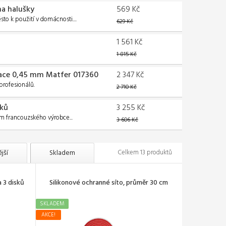
na halušky
569 Kč
o k použití v domácnosti....
629 Kč
1 561 Kč
1 815 Kč
race 0,45 mm Matfer 017360
2 347 Kč
profesionálů.
2 710 Kč
sků
3 255 Kč
cm francouzského výrobce...
3 606 Kč
jší
Skladem
Celkem 13 produktů
a 3 disků
Silikonové ochranné síto, průměr 30 cm
SKLADEM
AKCE!