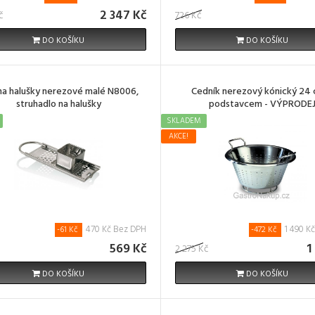
2 347 Kč
č
726 Kč
DO KOŠÍKU
DO KOŠÍKU
 na halušky nerezové malé N8006,
Cedník nerezový kónický 24 
struhadlo na halušky
podstavcem - VÝPRODE
SKLADEM
AKCE!
470 Kč Bez DPH
1 490 K
-61 Kč
-472 Kč
569 Kč
1
2 275 Kč
DO KOŠÍKU
DO KOŠÍKU