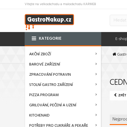
Vítejte na velkoobchodu a maloobchodu KARMEB
KATEGORIE
E-sho
AKČNÍ ZBOŽÍ
Gastr
BAROVÉ ZAŘÍZENÍ
ZPRACOVÁNÍ POTRAVIN
CEDN
STOLNÍ GASTRO ZAŘÍZENÍ
PIZZA PROGRAM
ZPĚT
GRILOVÁNÍ, PEČENÍ A UZENÍ
KITCHENAID
Nejprod
POTŘEBY PRO CUKRÁŘE A PEKAŘE