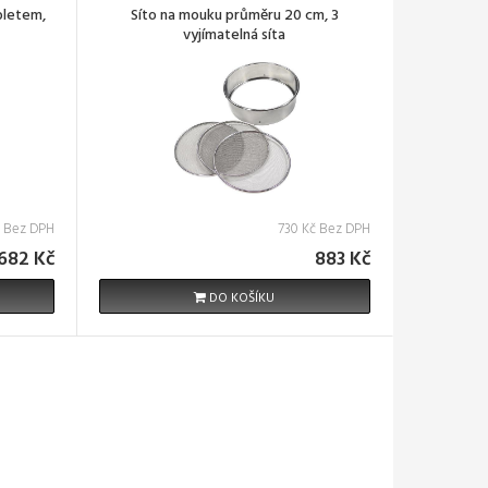
pletem,
Síto na mouku průměru 20 cm, 3
vyjímatelná síta
č Bez DPH
730 Kč Bez DPH
 682 Kč
883 Kč
DO KOŠÍKU