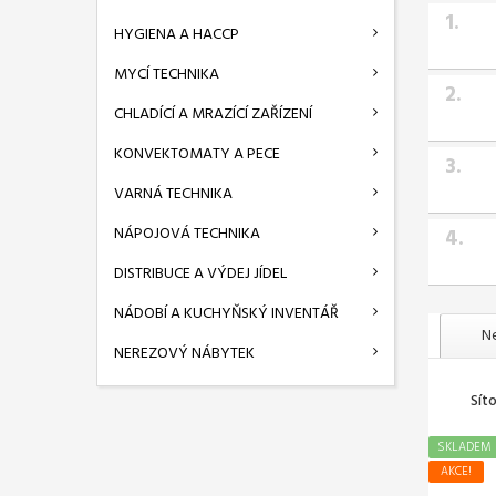
1.
HYGIENA A HACCP
MYCÍ TECHNIKA
2.
CHLADÍCÍ A MRAZÍCÍ ZAŘÍZENÍ
KONVEKTOMATY A PECE
3.
VARNÁ TECHNIKA
NÁPOJOVÁ TECHNIKA
4.
DISTRIBUCE A VÝDEJ JÍDEL
NÁDOBÍ A KUCHYŇSKÝ INVENTÁŘ
Ne
NEREZOVÝ NÁBYTEK
Sít
SKLADEM
AKCE!