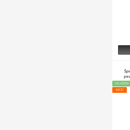
Špi
pev
SKLADEM
AKCE!