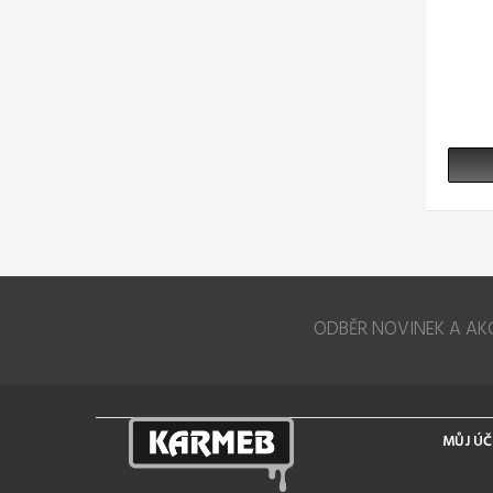
ODBĚR NOVINEK A AK
MŮJ ÚČ