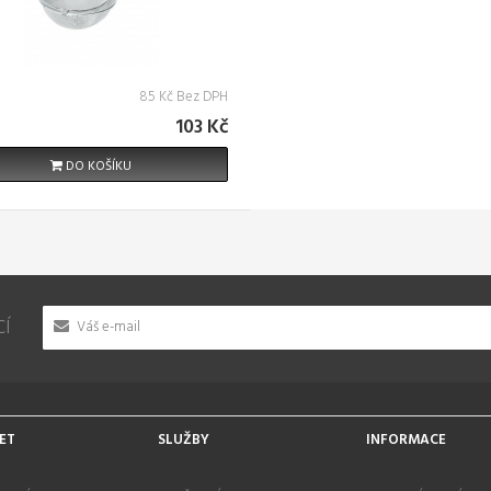
85 Kč Bez DPH
103 Kč
DO KOŠÍKU
CÍ
ET
SLUŽBY
INFORMACE