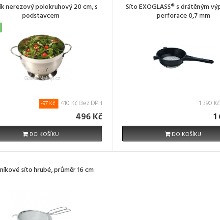
ík nerezový polokruhový 20 cm, s
Síto EXOGLASS® s drátěným vý
podstavcem
perforace 0,7 mm
410 Kč Bez DPH
1 390 K
-97 Kč
496 Kč
1
DO KOŠÍKU
DO KOŠÍKU
níkové síto hrubé, průměr 16 cm