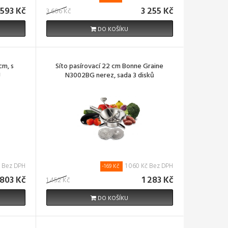
593 Kč
3 255 Kč
3 606 Kč
DO KOŠÍKU
cm, s
Síto pasírovací 22 cm Bonne Graine
J
N3002BG nerez, sada 3 disků
č Bez DPH
1 060 Kč Bez DPH
-169 Kč
 803 Kč
1 283 Kč
1 452 Kč
DO KOŠÍKU