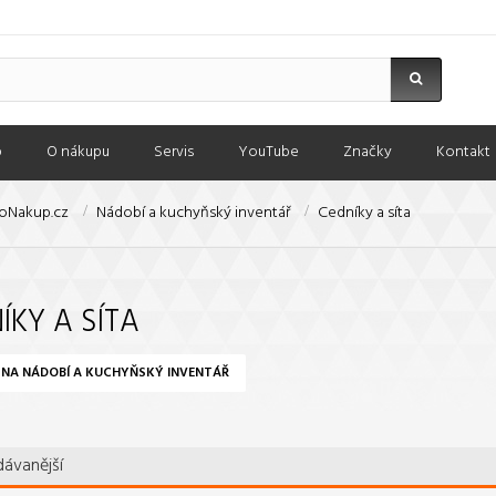
p
O nákupu
Servis
YouTube
Značky
Kontakt
oNakup.cz
Nádobí a kuchyňský inventář
Cedníky a síta
ÍKY A SÍTA
 NA NÁDOBÍ A KUCHYŇSKÝ INVENTÁŘ
ávanější