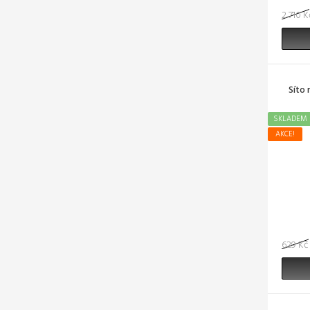
2 710 K
Síto
SKLADEM
AKCE!
629 Kč