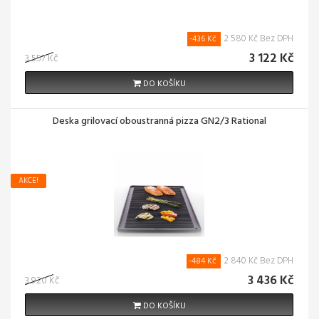
2 580 Kč Bez DPH
-436 Kč
3 122 Kč
3 557 Kč
DO KOŠÍKU
Deska grilovací oboustranná pizza GN2/3 Rational
AKCE!
2 840 Kč Bez DPH
-484 Kč
3 436 Kč
3 920 Kč
DO KOŠÍKU