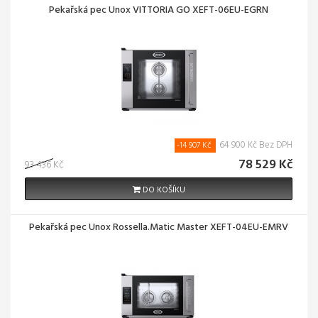
Pekařská pec Unox VITTORIA GO XEFT-06EU-EGRN
64 900 Kč Bez DPH
-14 907 Kč
78 529 Kč
93 436 Kč
DO KOŠÍKU
Pekařská pec Unox Rossella.Matic Master XEFT-04EU-EMRV