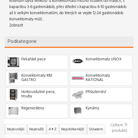
kritérium bývá velikost- u konvektomatů možno rozdělit od malých, s
kapacitou 3-6 gastronádob, přes střední s kapacitou 6-10 gastronádob
až k velkým konvektomatům, do kterých se vejde 12-24 gastronádob.
Konvektomaty můž...
Zobrazit
Podkategorie
Pekařské pece
Konvektomaty UNOX
Konvektomaty RM
Konvektomaty
GASTRO
RATIONAL
Horkovzdušné pece,
Příslušenství
trouby
Regenerátory
Kynárny
Celkem 71
Nejlevnější
Nejdražší
A
Z
Nejoblíbenější
Skladem
produktů