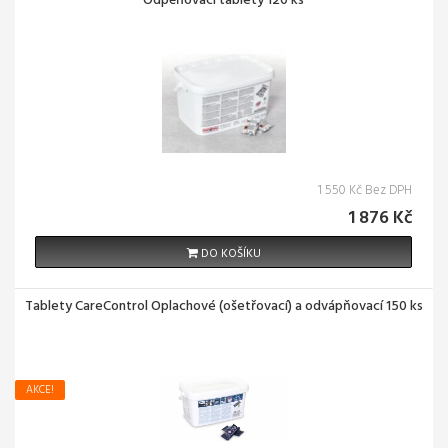
Odpěňovací tablety 120 ks
1 550 Kč Bez DPH
1 876 Kč
DO KOŠÍKU
Tablety CareControl Oplachové (ošetřovací) a odvápňovací 150 ks
AKCE!