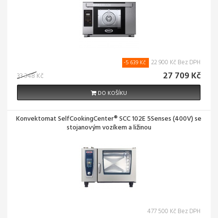
22 900 Kč Bez DPH
-5 639 Kč
27 709 Kč
33 348 Kč
DO KOŠÍKU
Konvektomat SelfCookingCenter® SCC 102E 5Senses (400V) se
stojanovým vozíkem a ližinou
477 500 Kč Bez DPH