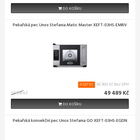
DO KOŠÍKU
Pekařská pec Unox Stefania.Matic Master XEFT-03HS-EMRV
40 900 Kč Bez DPH
-9 027 Kč
49 489 Kč
58 516 Kč
DO KOŠÍKU
Pekařská konvekční pec Unox Stefania GO XEFT-03HS-EGDN