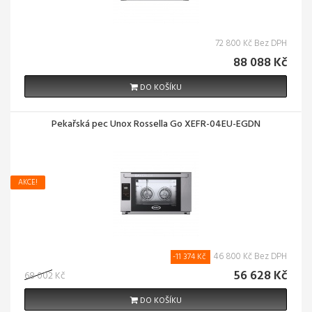
72 800 Kč Bez DPH
88 088 Kč
DO KOŠÍKU
Pekařská pec Unox Rossella Go XEFR-04EU-EGDN
AKCE!
46 800 Kč Bez DPH
-11 374 Kč
56 628 Kč
68 002 Kč
DO KOŠÍKU