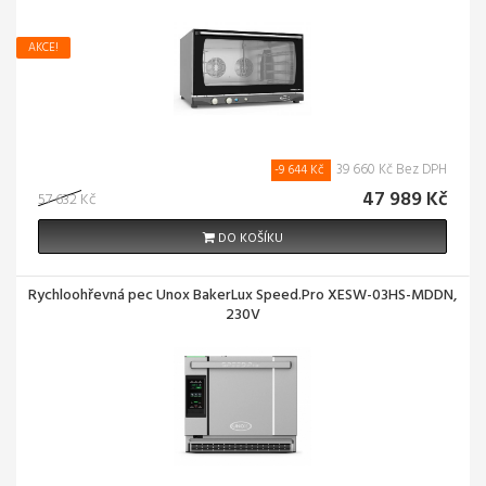
AKCE!
39 660 Kč Bez DPH
-9 644 Kč
47 989 Kč
57 632 Kč
DO KOŠÍKU
Rychloohřevná pec Unox BakerLux Speed.Pro XESW-03HS-MDDN,
230V