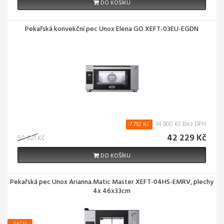
DO KOŠÍKU
Pekařská konvekční pec Unox Elena GO XEFT-03EU-EGDN
34 900 Kč Bez DPH
-7 792 Kč
42 229 Kč
50 021 Kč
DO KOŠÍKU
Pekařská pec Unox Arianna.Matic Master XEFT-04HS-EMRV, plechy
4x 46x33cm