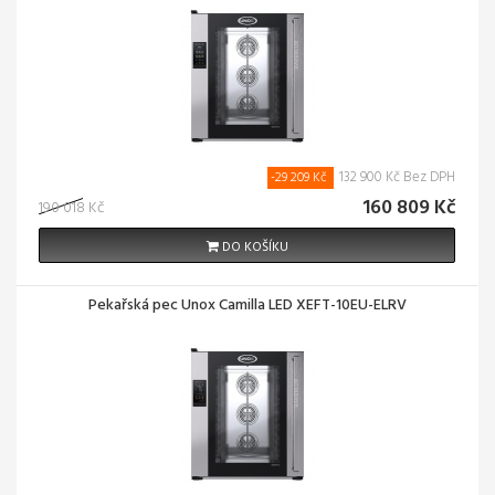
132 900 Kč Bez DPH
-29 209 Kč
160 809 Kč
190 018 Kč
DO KOŠÍKU
Pekařská pec Unox Camilla LED XEFT-10EU-ELRV