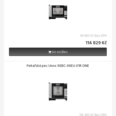
94 900 Kč Bez DPH
114 829 Kč
DO KOŠÍKU
Pekařská pec Unox XEBC-06EU-E1R ONE
118 300 Kč Bez DPH