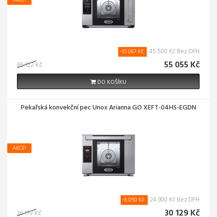
AKCE!
45 500 Kč Bez DPH
-10 067 Kč
55 055 Kč
65 122 Kč
DO KOŠÍKU
Pekařská konvekční pec Unox Arianna GO XEFT-04HS-EGDN
AKCE!
24 900 Kč Bez DPH
-6 050 Kč
30 129 Kč
36 179 Kč