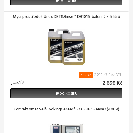
DO KOŠÍKU
Mycí prostředek Unox DET&Rinse™ DB1016, balení 2 x 5 litrů
2 230 Kč Bez DPH
-448 Kč
2 698 Kč
3 146 Kč
DO KOŠÍKU
Konvektomat SelfCookingCenter® SCC 61E 5Senses (400V)