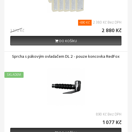
2 380 Kč Bez DPH
-690 Kč
2 880 Kč
3 570 Kč
DO KOŠÍKU
Sprcha s pákovým ovladačem DL 2 - pouze koncovka RedFox
SKLADEM
890 Kč Bez DPH
1 077 Kč