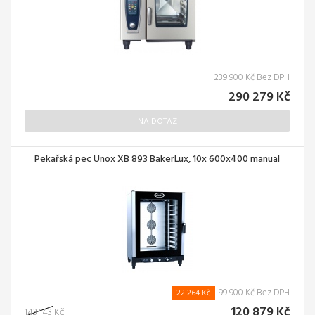
239 900 Kč Bez DPH
290 279 Kč
NA DOTAZ
Pekařská pec Unox XB 893 BakerLux, 10x 600x400 manual
99 900 Kč Bez DPH
-22 264 Kč
120 879 Kč
143 143 Kč