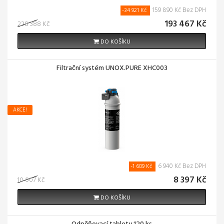
159 890 Kč Bez DPH
-34 921 Kč
193 467 Kč
228 388 Kč
DO KOŠÍKU
Filtrační systém UNOX.PURE XHC003
AKCE!
6 940 Kč Bez DPH
-1 609 Kč
8 397 Kč
10 007 Kč
DO KOŠÍKU