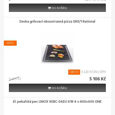
DO KOŠÍKU
Deska grilovací oboustranná pizza GN1/1 Rational
AKCE!
4 220 Kč Bez DPH
-569 Kč
5 106 Kč
5 675 Kč
DO KOŠÍKU
El. pekařská pec UNOX XEBC-04EU-E1R 4 x 600x400 ONE