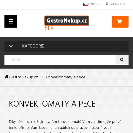
Přihlásit se
CZECH
Toggle
navigation
KATEGORIE
GastroNakup.cz
Konvektomaty a pece
KONVEKTOMATY A PECE
Díky několika možným typům konvektomatů Vám zajistíme, že právě
tento přístroj Vám bude nenahraditelnou pracovní silou. Prvotní