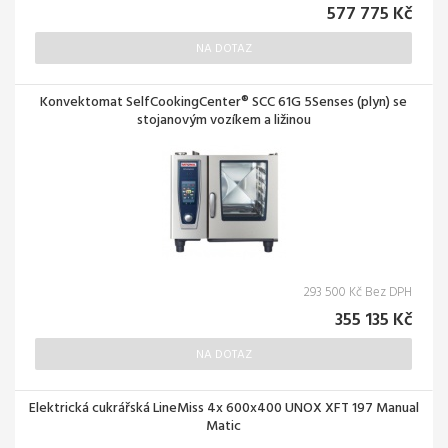
577 775 Kč
NA DOTAZ
Konvektomat SelfCookingCenter® SCC 61G 5Senses (plyn) se
stojanovým vozíkem a ližinou
293 500 Kč Bez DPH
355 135 Kč
NA DOTAZ
Elektrická cukrářská LineMiss 4x 600x400 UNOX XFT 197 Manual
Matic