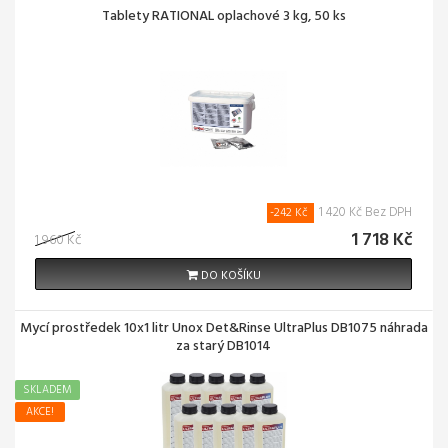
Tablety RATIONAL oplachové 3 kg, 50 ks
1 420 Kč Bez DPH
-242 Kč
1 718 Kč
1 960 Kč
DO KOŠÍKU
Mycí prostředek 10x1 litr Unox Det&Rinse UltraPlus DB1075 náhrada
za starý DB1014
SKLADEM
AKCE!