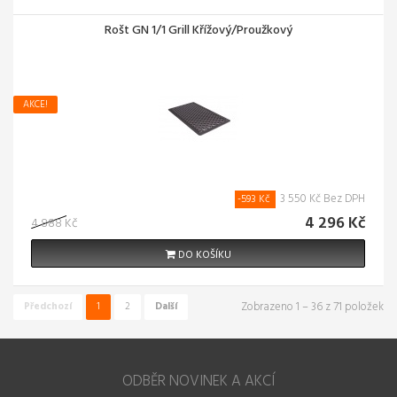
Rošt GN 1/1 Grill Křížový/Proužkový
AKCE!
3 550 Kč Bez DPH
-593 Kč
4 296 Kč
4 888 Kč
DO KOŠÍKU
Zobrazeno 1 – 36 z 71 položek
Předchozí
1
2
Další
ODBĚR NOVINEK A AKCÍ