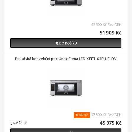
42 900 Kč Bez DPH
51 909 Kč
DO KOŠÍKU
Pekařská konvekční pec Unox Elena LED XEFT-03EU-ELDV
37 500 Kč Bez DPH
-8 107 Kč
45 375 Kč
53 482 Kč