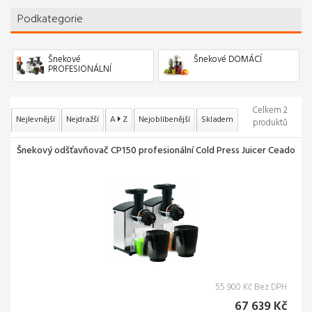
Podkategorie
Šnekové
Šnekové DOMÁCÍ
PROFESIONÁLNÍ
Celkem 2
Nejlevnější
Nejdražší
A
Z
Nejoblíbenější
Skladem
produktů
Šnekový odšťavňovač CP150 profesionální Cold Press Juicer Ceado
55 900 Kč Bez DPH
67 639 Kč