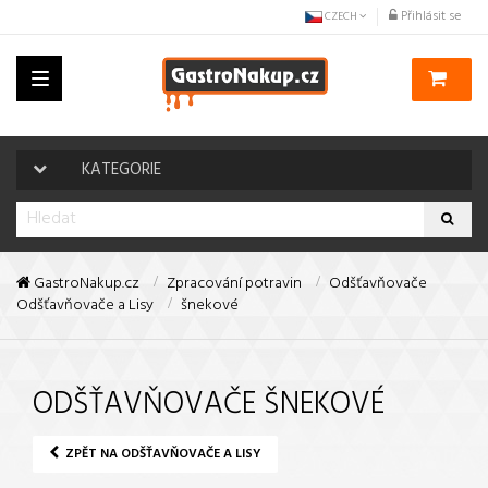
Přihlásit se
CZECH
Toggle
navigation
KATEGORIE
GastroNakup.cz
Zpracování potravin
Odšťavňovače
Odšťavňovače a Lisy
šnekové
ODŠŤAVŇOVAČE ŠNEKOVÉ
ZPĚT NA ODŠŤAVŇOVAČE A LISY