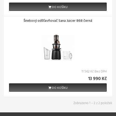
DO KOŠÍKU
Šnekový odšťavňovač Sana Juicer 868 černá
11 562 Kč Bez DPH
13 990 Kč
DO KOŠÍKU
Zobrazeno 1 – 2 z 2 položek