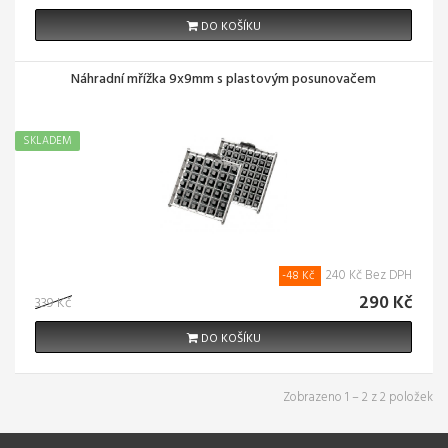
DO KOŠÍKU
Náhradní mřížka 9x9mm s plastovým posunovačem
SKLADEM
240 Kč Bez DPH
-48 Kč
290 Kč
339 Kč
DO KOŠÍKU
Zobrazeno 1 – 2 z 2 položek