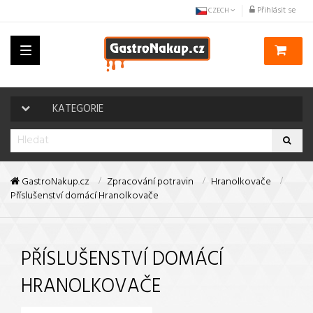
Přihlásit se
CZECH
Toggle
navigation
KATEGORIE
GastroNakup.cz
Zpracování potravin
Hranolkovače
Příslušenství domácí Hranolkovače
PŘÍSLUŠENSTVÍ DOMÁCÍ
HRANOLKOVAČE