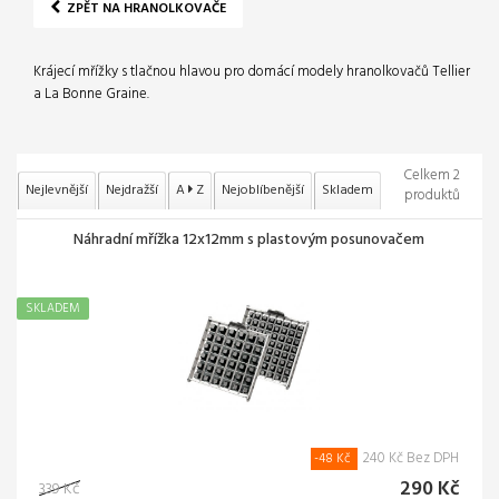
ZPĚT NA HRANOLKOVAČE
Krájecí mřížky s tlačnou hlavou pro domácí modely hranolkovačů Tellier
a La Bonne Graine.
Celkem 2
Nejlevnější
Nejdražší
A
Z
Nejoblíbenější
Skladem
produktů
Náhradní mřížka 12x12mm s plastovým posunovačem
SKLADEM
240 Kč Bez DPH
-48 Kč
290 Kč
339 Kč