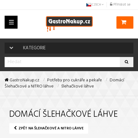
Přihlásit se
CZECH
Toggle
navigation
KATEGORIE
GastroNakup.cz
Potřeby pro cukráře a pekaře
Domácí
Šlehačkové a NITRO láhve
šlehačkové láhve
DOMÁCÍ ŠLEHAČKOVÉ LÁHVE
ZPĚT NA ŠLEHAČKOVÉ A NITRO LÁHVE