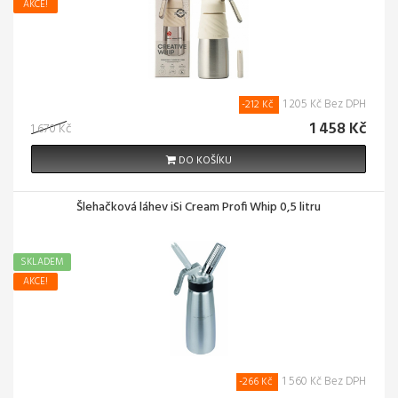
AKCE!
1 205 Kč Bez DPH
-212 Kč
1 458 Kč
1 670 Kč
DO KOŠÍKU
Šlehačková láhev iSi Cream Profi Whip 0,5 litru
SKLADEM
AKCE!
1 560 Kč Bez DPH
-266 Kč