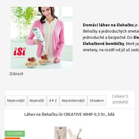
Domácí láhev na šlehačku
je
šlehačky a jednoduchých smetano
jednoduché a bezpečné. Do
šl
šlehačkové bombičky
, které 
smetany, na rozdíl od již už zas
Zobrazit
Celkem 5
Nejlevnější
Nejdražší
A
Z
Nejoblíbenější
Skladem
produktů
Láhev na šlehačku iSi CREATIVE WHIP 0,5 ltr., bílá
SKLADEM