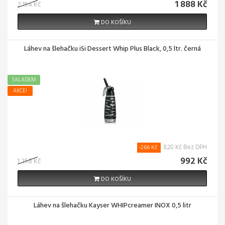
1 888 Kč
2 154 Kč
DO KOŠÍKU
Láhev na šlehačku iSi Dessert Whip Plus Black, 0,5 ltr. černá
SKLADEM
AKCE!
820 Kč Bez DPH
-266 Kč
992 Kč
1 258 Kč
DO KOŠÍKU
Láhev na šlehačku Kayser WHIPcreamer INOX 0,5 litr