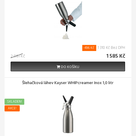
1 310 Kč Bez DPH
-496 Kč
1 585 Kč
2 081 Kč
DO KOŠÍKU
Šlehačková láhev Kayser WHIPcreamer Inox 1,0 litr
SKLADEM
AKCE!