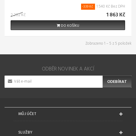
1 540 Kč Bez DPH
-339 Kč
1 863 Kč
2 202 Kč
DO KOŠÍKU
Zobrazeno 1 – 5 z 5 položek
ODBĚR NOVINEK A AKCÍ
ODEBÍRAT
MŮJ ÚČET
SLUŽBY