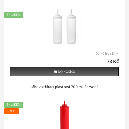
SKLADEM
60 Kč Bez DPH
73 Kč
DO KOŠÍKU
Láhev stříkací plastová 700 ml, červená
SKLADEM
AKCE!