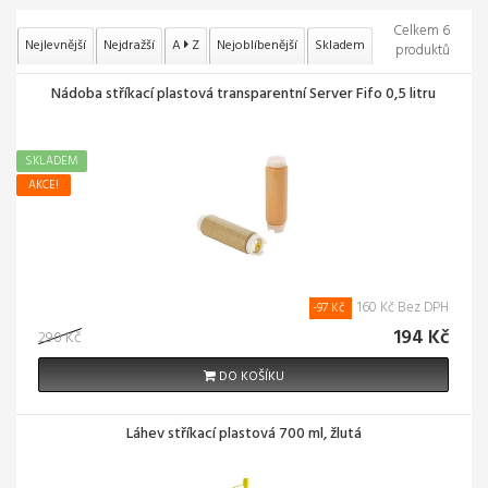
Celkem 6
Nejlevnější
Nejdražší
A
Z
Nejoblíbenější
Skladem
produktů
Nádoba stříkací plastová transparentní Server Fifo 0,5 litru
SKLADEM
AKCE!
160 Kč Bez DPH
-97 Kč
194 Kč
290 Kč
DO KOŠÍKU
Láhev stříkací plastová 700 ml, žlutá