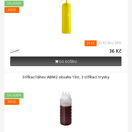
SKLADEM
AKCE!
30 Kč Bez DPH
-36 Kč
36 Kč
73 Kč
DO KOŠÍKU
Stříkací láhev ABM2 obsahu 1 litr, 3 stříkací trysky
SKLADEM
AKCE!