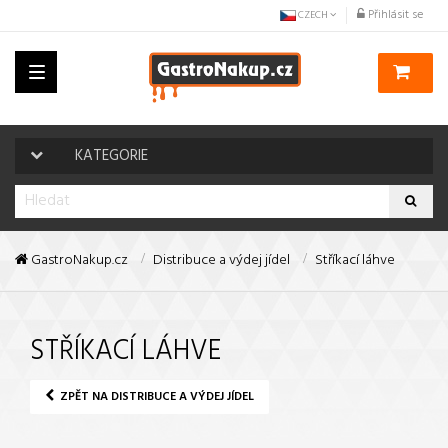
Přihlásit se
CZECH
Toggle
navigation
KATEGORIE
GastroNakup.cz
Distribuce a výdej jídel
Stříkací láhve
STŘÍKACÍ LÁHVE
ZPĚT NA DISTRIBUCE A VÝDEJ JÍDEL