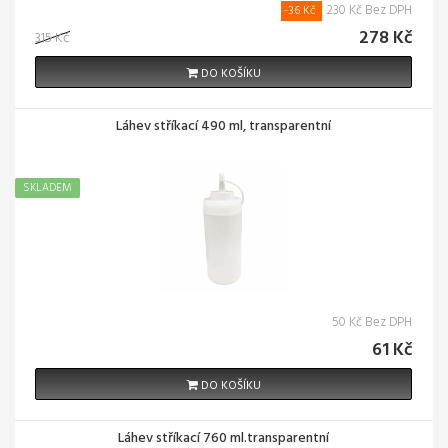
230 Kč Bez DPH
-36 Kč
278 Kč
315 Kč
DO KOŠÍKU
Láhev stříkací 490 ml, transparentní
SKLADEM
50 Kč Bez DPH
61 Kč
DO KOŠÍKU
Láhev stříkací 760 ml.transparentní