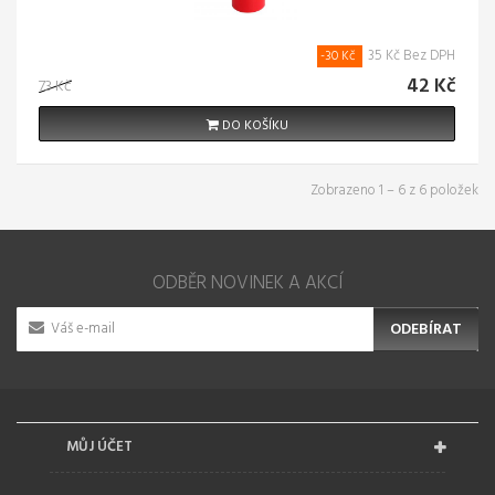
35 Kč Bez DPH
-30 Kč
42 Kč
73 Kč
DO KOŠÍKU
Zobrazeno 1 – 6 z 6 položek
ODBĚR NOVINEK A AKCÍ
ODEBÍRAT
MŮJ ÚČET