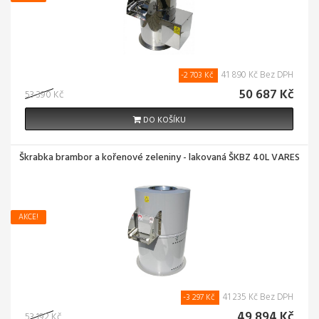
41 890 Kč Bez DPH
-2 703 Kč
50 687 Kč
53 390 Kč
DO KOŠÍKU
Škrabka brambor a kořenové zeleniny - lakovaná ŠKBZ 40L VARES
AKCE!
41 235 Kč Bez DPH
-3 297 Kč
49 894 Kč
53 192 Kč