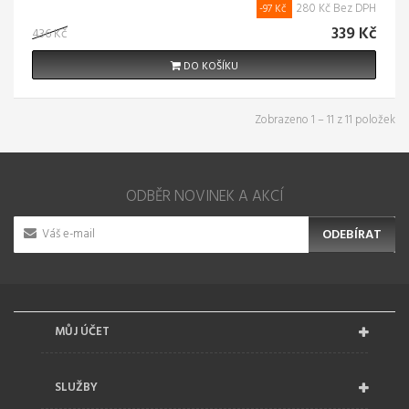
280 Kč Bez DPH
-97 Kč
339 Kč
436 Kč
DO KOŠÍKU
Zobrazeno 1 – 11 z 11 položek
ODBĚR NOVINEK A AKCÍ
ODEBÍRAT
MŮJ ÚČET
SLUŽBY