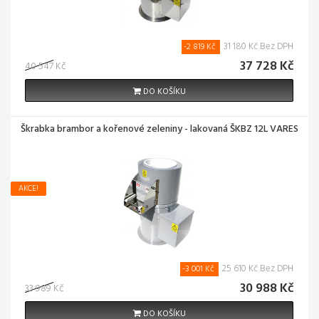
31 180 Kč Bez DPH
-2 819 Kč
37 728 Kč
40 547 Kč
DO KOŠÍKU
Škrabka brambor a kořenové zeleniny - lakovaná ŠKBZ 12L VARES
AKCE!
25 610 Kč Bez DPH
-3 001 Kč
30 988 Kč
33 989 Kč
DO KOŠÍKU