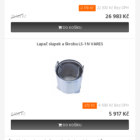
22 300 Kč Bez DPH
-2 178 Kč
26 983 Kč
29 161 Kč
DO KOŠÍKU
Lapač slupek a škrobu LS-1 N VARES
4 890 Kč Bez DPH
-272 Kč
5 917 Kč
6 189 Kč
DO KOŠÍKU