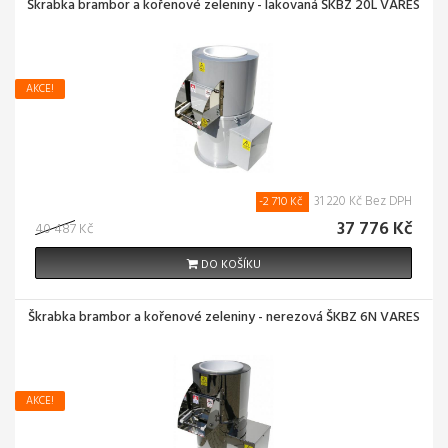
Škrabka brambor a kořenové zeleniny - lakovaná ŠKBZ 20L VARES
AKCE!
31 220 Kč Bez DPH
-2 710 Kč
37 776 Kč
40 487 Kč
DO KOŠÍKU
Škrabka brambor a kořenové zeleniny - nerezová ŠKBZ 6N VARES
AKCE!