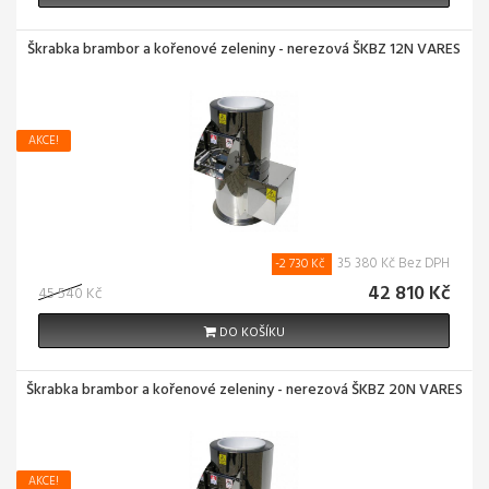
Škrabka brambor a kořenové zeleniny - nerezová ŠKBZ 12N VARES
AKCE!
35 380 Kč Bez DPH
-2 730 Kč
42 810 Kč
45 540 Kč
DO KOŠÍKU
Škrabka brambor a kořenové zeleniny - nerezová ŠKBZ 20N VARES
AKCE!