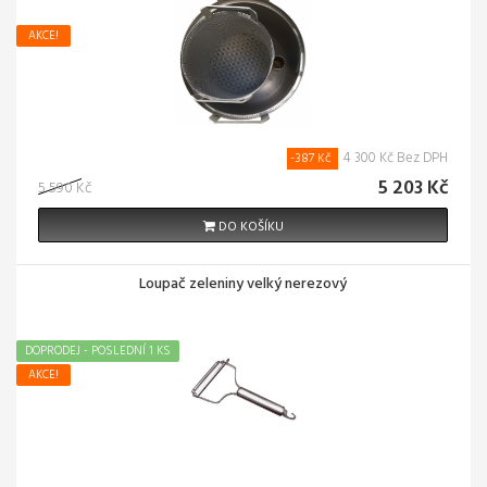
AKCE!
4 300 Kč Bez DPH
-387 Kč
5 203 Kč
5 590 Kč
DO KOŠÍKU
Loupač zeleniny velký nerezový
DOPRODEJ - POSLEDNÍ 1 KS
AKCE!