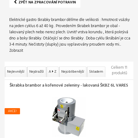
ZPĚT NA ZPRACOVÁNÍ POTRAVIN
Elektrické gastro škrabky brambor dělíme dle velikosti : hmotnost vsázky
na jeden cyklus 6 až 40 kg . Provedením škrabek brambor je obal -
lakovaný plech nebo nerez plech. Uvnitř vrstva korundu , která pokrývá
dno a boky škrabky. Otáčející se dno škrabky . Doba cyklu škrábání je cca
3-4 minuty. Nečistoty (slupky) jsou vyplavovány proudem vody mi...
Zobrazit
Celkem 11
Nejlevnější
Nejdražší
A
Z
Nejoblíbenější
Skladem
produktů
Škrabka brambor a kořenové zeleniny - lakovaná ŠKBZ 6L VARES
AKCE!