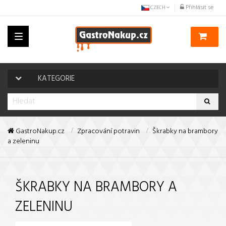
Přihlásit se
CZECH
Toggle
navigation
KATEGORIE
GastroNakup.cz
Zpracování potravin
Škrabky na brambory
a zeleninu
ŠKRABKY NA BRAMBORY A
ZELENINU