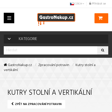
Přihlásit se
CZECH
Toggle
navigation
KATEGORIE
GastroNakup.cz
Zpracování potravin
Kutry stolní a
vertikální
KUTRY STOLNÍ A VERTIKÁLNÍ
ZPĚT NA ZPRACOVÁNÍ POTRAVIN