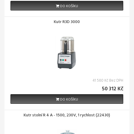
DO KOŠÍKU
Kutr R3D 3000
41 580 Kč Bez DPH
50 312 Kč
DO KOŠÍKU
Kutr stolní R 4 A - 1500, 230V, 1 rychlost (22430)