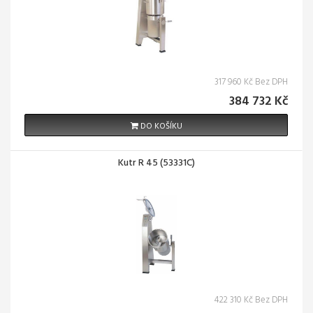
317 960 Kč Bez DPH
384 732 Kč
DO KOŠÍKU
Kutr R 45 (53331C)
422 310 Kč Bez DPH