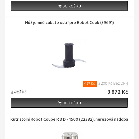
DO KOŠÍKU
Nůž jemné zubaté ostří pro Robot Cook (39691)
3 200 Kč Bez DPH
-157 Kč
3 872 Kč
4 029 Kč
DO KOŠÍKU
Kutr stolní Robot Coupe R 3 D - 1500 (22382), nerezová nádoba