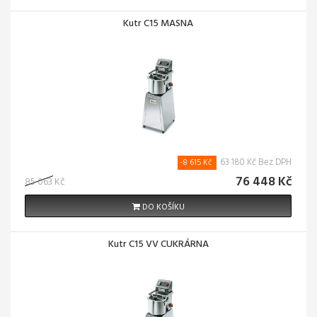
Kutr C15 MASNA
63 180 Kč Bez DPH
-8 615 Kč
76 448 Kč
85 063 Kč
DO KOŠÍKU
Kutr C15 VV CUKRÁRNA