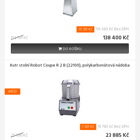
114 380 Kč Bez DPH
-15 391 Kč
138 400 Kč
153 791 Kč
DO KOŠÍKU
Kutr stolní Robot Coupe R 2 B (22100), polykarbonátová nádoba
AKCE!
19 740 Kč Bez DPH
-1 301 Kč
23 885 Kč
25 186 Kč