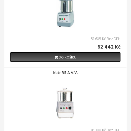
51 605 Kč Bez DPH
62 442 Kč
DO KOŠÍKU
Kutr R5 A V.V.
78 300 Kč Bez DPH