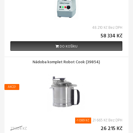
48 210 Kč Bez DPH
58 334 Kč
DO KOŠÍKU
Nádoba komplet Robot Cook (39854)
AKCE!
21 665 Kč Bez DPH
-1 089 Kč
26 215 Kč
27 304 Kč