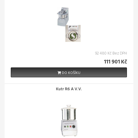
92 480 Kč Bez DPH
111 901 Kč
DO KOŠÍKU
Kutr R6 A V.V.