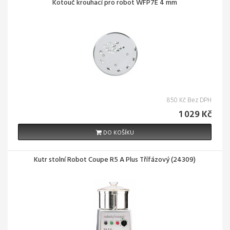
Kotouč krouhací pro robot WFP7E 4 mm
850 Kč Bez DPH
1 029 Kč
DO KOŠÍKU
Kutr stolní Robot Coupe R5 A Plus Třífázový (24309)