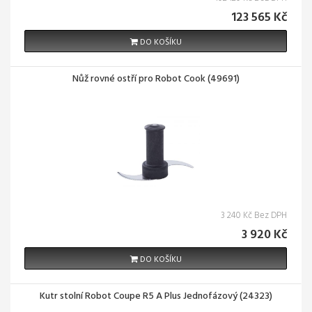
123 565 Kč
DO KOŠÍKU
Nůž rovné ostří pro Robot Cook (49691)
3 240 Kč Bez DPH
3 920 Kč
DO KOŠÍKU
Kutr stolní Robot Coupe R5 A Plus Jednofázový (24323)