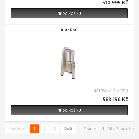
510 995 Kč
DO KOŠÍKU
Kutr R60
481 980 Kč Bez DPH
583 196 Kč
DO KOŠÍKU
Zobrazeno 1 – 36 z 94 položek
Předchozí
1
2
3
Další