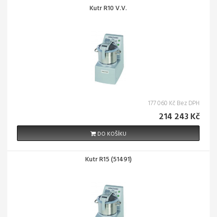
Kutr R10 V.V.
177 060 Kč Bez DPH
214 243 Kč
DO KOŠÍKU
Kutr R15 (51491)