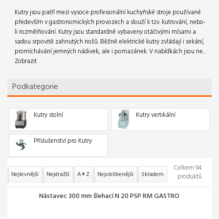
Kutry jsou patří mezi vysoce profesionální kuchyňské stroje používané
především v gastronomických provozech a slouží k tzv. kutrování, nebo-
li rozmělňování. Kutry jsou standardně vybaveny otáčivými mísami a
sadou srpovitě zahnutých nožů. Běžně elektrické kutry zvládají i sekání,
promíchávání jemných nádivek, ale i pomazánek. V nabídkách jsou ne...
Zobrazit
Podkategorie
Kutry stolní
Kutry vertikální
Příslušenství pro Kutry
Celkem 94
Nejlevnější
Nejdražší
A
Z
Nejoblíbenější
Skladem
produktů
Nástavec 300 mm šlehací N 20 PSP RM GASTRO