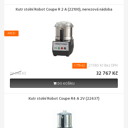
Kutr stolní Robot Coupe R 2 A (22100), nerezová nádoba
AKCE!
27 080 Kč Bez DPH
-1 779 Kč
32 767 Kč
34 546 Kč
DO KOŠÍKU
Kutr stolní Robot Coupe R4 A 2V (22437)