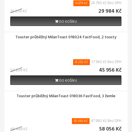
24 780 Kč Bez DPH
AKCE!
-6 074 Kč
29 984 Kč
36 058 Kč
DO KOŠÍKU
Touster průběžný MilanToast 018024 FastFood, 2 tousty
37 980 Kč Bez DPH
AKCE!
-8 252 Kč
45 956 Kč
54 208 Kč
DO KOŠÍKU
Touster průběžný MilanToast 018036 FastFood, 3 žemle
47 980 Kč Bez DPH
AKCE!
-10 430 Kč
58 056 Kč
68 486 Kč