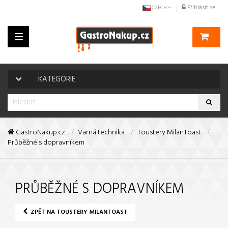
Přihlásit se
CZECH
Toggle
navigation
KATEGORIE
GastroNakup.cz
Varná technika
Toustery MilanToast
Průběžné s dopravníkem
PRŮBĚŽNÉ S DOPRAVNÍKEM
ZPĚT NA TOUSTERY MILANTOAST