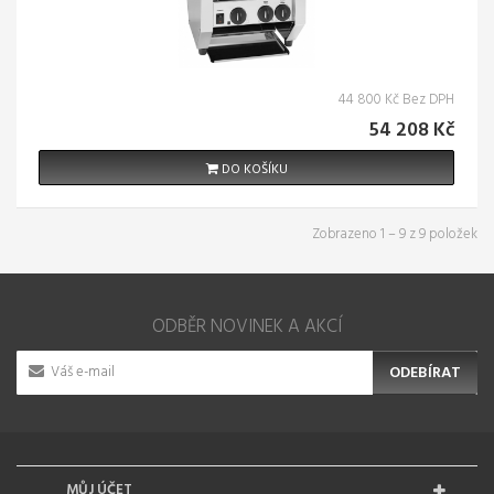
44 800 Kč Bez DPH
54 208 Kč
DO KOŠÍKU
Zobrazeno 1 – 9 z 9 položek
ODBĚR NOVINEK A AKCÍ
ODEBÍRAT
MŮJ ÚČET