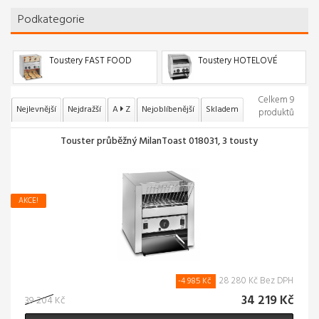
Podkategorie
Toustery FAST FOOD
Toustery HOTELOVÉ
Celkem 9
Nejlevnější
Nejdražší
A
Z
Nejoblíbenější
Skladem
produktů
Touster průběžný MilanToast 018031, 3 tousty
AKCE!
28 280 Kč Bez DPH
-4 985 Kč
34 219 Kč
39 204 Kč