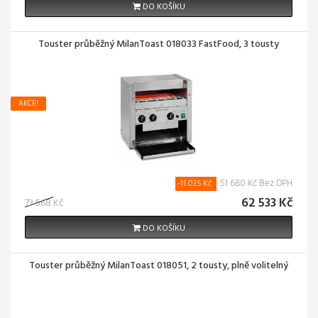
DO KOŠÍKU
Touster průběžný MilanToast 018033 FastFood, 3 tousty
AKCE!
51 680 Kč Bez DPH
-11 035 Kč
62 533 Kč
73 568 Kč
DO KOŠÍKU
Touster průběžný MilanToast 018051, 2 tousty, plně volitelný