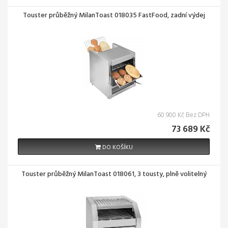
Touster průběžný MilanToast 018035 FastFood, zadní výdej
60 900 Kč Bez DPH
73 689 Kč
DO KOŠÍKU
Touster průběžný MilanToast 018061, 3 tousty, plně volitelný