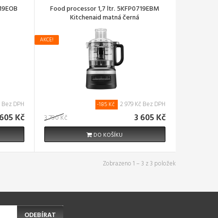
719EOB
Food processor 1,7 ltr. 5KFP0719EBM
Kitchenaid matná černá
AKCE!
č Bez DPH
2 979 Kč Bez DPH
-185 Kč
 605 Kč
3 605 Kč
3 790 Kč
DO KOŠÍKU
Zobrazeno 1 – 3 z 3 položek
ODEBÍRAT