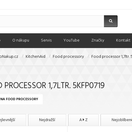
p
O nákupu
Servis
YouTube
Značky
Kontakt
oNakup.cz
KitchenAid
Food processory
Food processor 1,7ltr.
 PROCESSOR 1,7LTR. 5KFP0719
 NA FOOD PROCESSORY
jlevnější
Nejdražší
A
Z
Nejoblíbeně