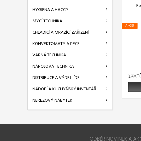
Fo
HYGIENA A HACCP
MYCÍ TECHNIKA
AKCE!
CHLADÍCÍ A MRAZÍCÍ ZAŘÍZENÍ
KONVEKTOMATY A PECE
VARNÁ TECHNIKA
NÁPOJOVÁ TECHNIKA
3 790 
DISTRIBUCE A VÝDEJ JÍDEL
NÁDOBÍ A KUCHYŇSKÝ INVENTÁŘ
NEREZOVÝ NÁBYTEK
ODBĚR NOVINEK A AK