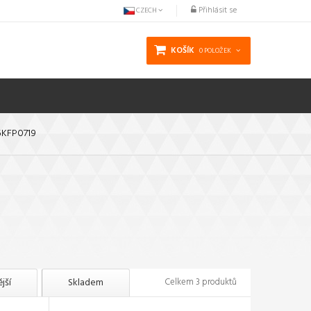
Přihlásit se
CZECH
KOŠÍK
0 POLOŽEK
 5KFP0719
jší
Skladem
Celkem 3 produktů