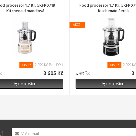
od processor 1,7 ltr. 5KFP0719
Food processor 1,7 ltr. 5KFP0
Kitchenaid mandlová
Kitchenaid černá
AKCE!
2 979 Kč Bez DPH
2 979 K
-185 Kč
-185 Kč
3 605 Kč
3
Kč
3 790 Kč
DO KOŠÍKU
DO KOŠÍKU
CÍ