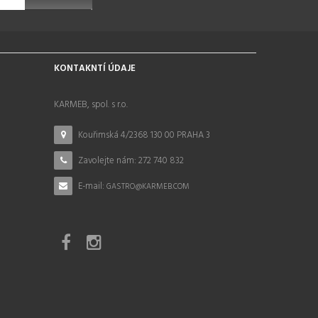
KONTAKNTÍ ÚDAJE
KARMEB, spol. s r.o.
Kouřimská 4/2368 130 00 PRAHA 3
Zavolejte nám:
272 740 832
E-mail:
GASTRO@KARMEB.COM