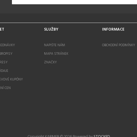
ET
SLUŽBY
INFORMACE
JEDNÁVKY
NAPIŠTE NÁM
OBCHODNÍ PODMÍNKY
BROPISY
MAPA STRÁNEK
RESY
ZNAČKY
ÚDAJE
EVOVÉ KUPÓNY
NÍ CEN
Copyright KARMEB © 2026
Powered by
STOCKED