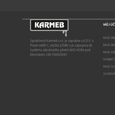
MŮJ ÚČ
MOJE OB
Společnost Karmeb s.r.o.
je zapsána u K.O.S. v
Praze oddíl C, vložka 23590 a je zapojena do
MOJE DO
Systému sdruženého plnění EKO-KOM pod
MOJE AD
klientským č.EK-F00021847.
OSOBNÍ 
MOJE SL
SLEDOVÁ