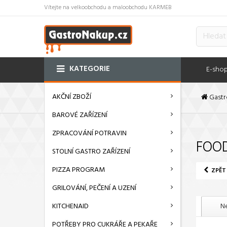
Vítejte na velkoobchodu a maloobchodu KARMEB
KATEGORIE
E-sho
AKČNÍ ZBOŽÍ
Gastr
BAROVÉ ZAŘÍZENÍ
ZPRACOVÁNÍ POTRAVIN
FOOD
STOLNÍ GASTRO ZAŘÍZENÍ
PIZZA PROGRAM
ZPĚT
GRILOVÁNÍ, PEČENÍ A UZENÍ
KITCHENAID
Ne
POTŘEBY PRO CUKRÁŘE A PEKAŘE