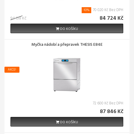
70 020 Kč Bez DPH
-10%
84 724 Kč
94 138 Kč
DO KOŠÍKU
Myčka nádobí a přepravek THESIS E84E
AKCE!
72 600 Kč Bez DPH
87 846 Kč
DO KOŠÍKU