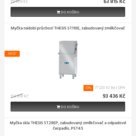
63 815 Kč
70 906 Kč
DO KOŠÍKU
Myčka nádobí průchozí THESIS ST110E, zabudovaný změkčovač
AKCE!
77 220 Kč Bez DPH
-10%
93 436 Kč
103 818 Kč
DO KOŠÍKU
Myčka skla THESIS ST29EP, zabudovaný změkčovač a odpadové
čerpadlo, PST45