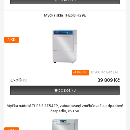
DO KOŠÍKU
Myčka skla THESIS H29E
AKCE!
32 900 Kč Bez DPH
-4 840 Kč
39 809 Kč
44 649 Kč
DO KOŠÍKU
Myčka nádobí THESIS ST54EP, zabudovaný změkčovač a odpadové
čerpadlo, PST50