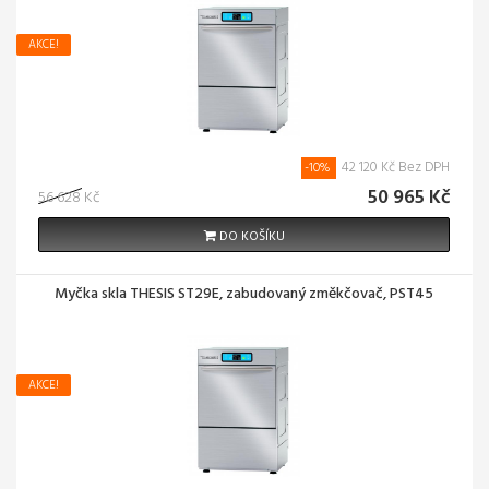
AKCE!
42 120 Kč Bez DPH
-10%
50 965 Kč
56 628 Kč
DO KOŠÍKU
Myčka skla THESIS ST29E, zabudovaný změkčovač, PST45
AKCE!