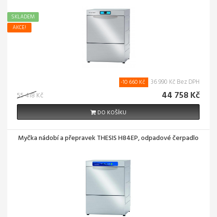
SKLADEM
AKCE!
36 990 Kč Bez DPH
-10 660 Kč
44 758 Kč
55 418 Kč
DO KOŠÍKU
Myčka nádobí a přepravek THESIS H84EP, odpadové čerpadlo