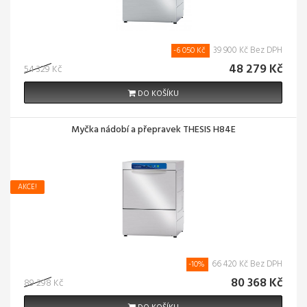
39 900 Kč Bez DPH
-6 050 Kč
48 279 Kč
54 329 Kč
DO KOŠÍKU
Myčka nádobí a přepravek THESIS H84E
AKCE!
66 420 Kč Bez DPH
-10%
80 368 Kč
89 298 Kč