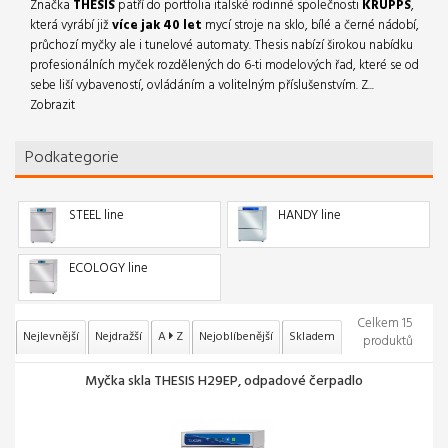
Značka
THESIS
patří do portfolia italské rodinné společnosti
KRUPPS
,
která vyrábí již
více
jak 40 let
mycí stroje na sklo, bílé a černé nádobí,
průchozí myčky ale i tunelové automaty. Thesis nabízí širokou nabídku
profesionálních myček rozdělených do 6-ti modelových řad, které se od
sebe liší vybaveností, ovládáním a volitelným příslušenstvím. Z...
Zobrazit
Podkategorie
STEEL line
HANDY line
ECOLOGY line
Celkem 15
Nejlevnější
Nejdražší
A
Z
Nejoblíbenější
Skladem
produktů
Myčka skla THESIS H29EP, odpadové čerpadlo