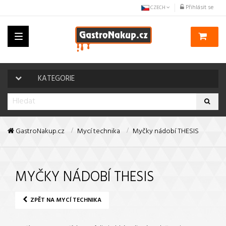
Přihlásit se
CZECH
Toggle
navigation
KATEGORIE
GastroNakup.cz
Mycí technika
Myčky nádobí THESIS
MYČKY NÁDOBÍ THESIS
ZPĚT NA MYCÍ TECHNIKA