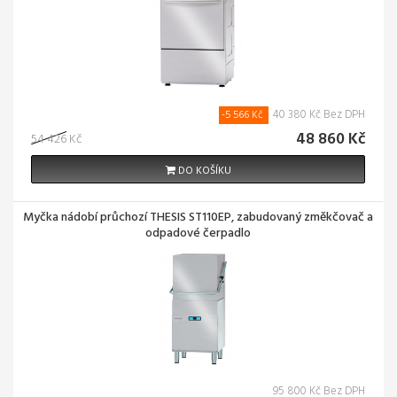
40 380 Kč Bez DPH
-5 566 Kč
48 860 Kč
54 426 Kč
DO KOŠÍKU
Myčka nádobí průchozí THESIS ST110EP, zabudovaný změkčovač a
odpadové čerpadlo
95 800 Kč Bez DPH