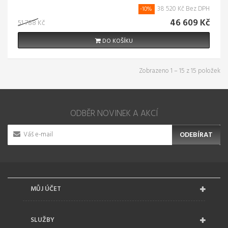
38 520 Kč Bez DPH
-10%
46 609 Kč
51 788 Kč
DO KOŠÍKU
Zobrazeno 1 – 15 z 15 položek
ODBĚR NOVINEK A AKCÍ
ODEBÍRAT
MŮJ ÚČET
SLUŽBY