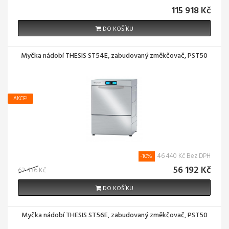
115 918 Kč
DO KOŠÍKU
Myčka nádobí THESIS ST54E, zabudovaný změkčovač, PST50
AKCE!
46 440 Kč Bez DPH
-10%
56 192 Kč
62 436 Kč
DO KOŠÍKU
Myčka nádobí THESIS ST56E, zabudovaný změkčovač, PST50