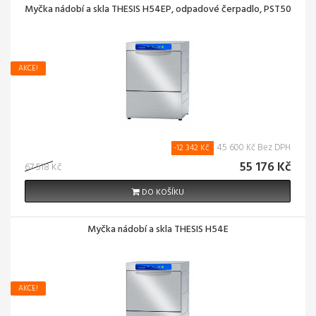
Myčka nádobí a skla THESIS H54EP, odpadové čerpadlo, PST50
AKCE!
45 600 Kč Bez DPH
-12 342 Kč
55 176 Kč
67 518 Kč
DO KOŠÍKU
Myčka nádobí a skla THESIS H54E
AKCE!