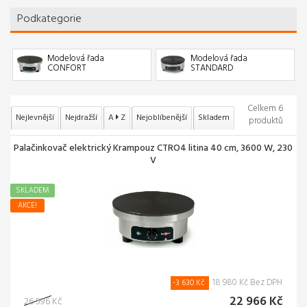
Podkategorie
Modelová řada
Modelová řada
CONFORT
STANDARD
Celkem 6
Nejlevnější
Nejdražší
A
Z
Nejoblíbenější
Skladem
produktů
Palačinkovač elektrický Krampouz CTRO4 litina 40 cm, 3600 W, 230
V
SKLADEM
AKCE!
18 980 Kč Bez DPH
-3 630 Kč
22 966 Kč
26 596 Kč