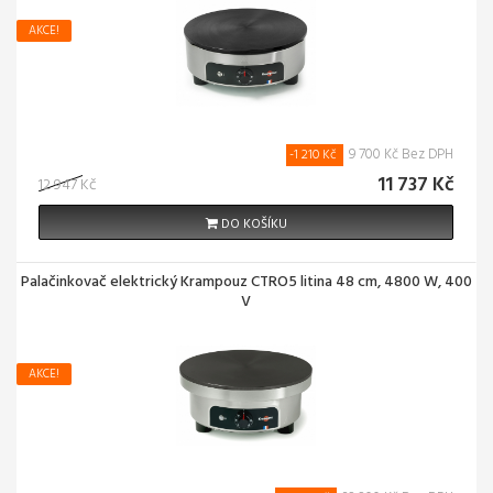
AKCE!
9 700 Kč Bez DPH
-1 210 Kč
11 737 Kč
12 947 Kč
DO KOŠÍKU
Palačinkovač elektrický Krampouz CTRO5 litina 48 cm, 4800 W, 400
V
AKCE!