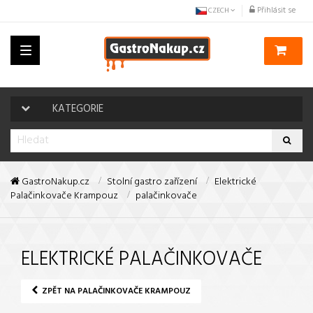
Přihlásit se
CZECH
Toggle
navigation
KATEGORIE
GastroNakup.cz
Stolní gastro zařízení
Elektrické
Palačinkovače Krampouz
palačinkovače
ELEKTRICKÉ PALAČINKOVAČE
ZPĚT NA PALAČINKOVAČE KRAMPOUZ