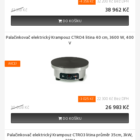
32 200 Kč Bez DPH
-4 356 Kč
38 962 Kč
43 318 Kč
DO KOŠÍKU
Palačinkovač elektrický Krampouz CTRO4 litina 40 cm, 3600 W, 400
V
AKCE!
22 300 Kč Bez DPH
-3 025 Kč
26 983 Kč
30 008 Kč
DO KOŠÍKU
Palačinkovač elektrický Krampouz CTRO3 litina průměr 35cm, 3kW,