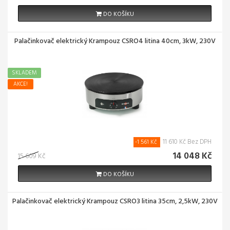
DO KOŠÍKU
Palačinkovač elektrický Krampouz CSRO4 litina 40cm, 3kW, 230V
SKLADEM
AKCE!
11 610 Kč Bez DPH
-1 561 Kč
14 048 Kč
15 609 Kč
DO KOŠÍKU
Palačinkovač elektrický Krampouz CSRO3 litina 35cm, 2,5kW, 230V