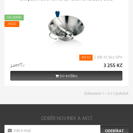
SKLADEM
AKCE!
2 690 Kč Bez DPH
-351 Kč
3 255 Kč
3 606 Kč
DO KOŠÍKU
Zobrazeno 1 – 3 z 3 položek
ODBĚR NOVINEK A AKCÍ
ODEBÍRAT