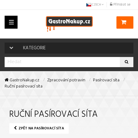
Přihlásit se
CZECH
Toggle
navigation
KATEGORIE
GastroNakup.cz
Zpracování potravin
Pasírovací síta
Ruční pasírovací síta
RUČNÍ PASÍROVACÍ SÍTA
ZPĚT NA PASÍROVACÍ SÍTA