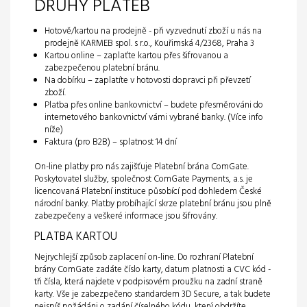
DRUHY PLATEB
Hotově/kartou na prodejně - při vyzvednutí zboží u nás na
prodejně KARMEB spol. s r.o., Kouřimská 4/2368, Praha 3
Kartou online – zaplaťte kartou přes šifrovanou a
zabezpečenou platební bránu.
Na dobírku – zaplatíte v hotovosti dopravci při převzetí
zboží.
Platba přes online bankovnictví – budete přesměrováni do
internetového bankovnictví vámi vybrané banky. (Více info
níže)
Faktura (pro B2B) – splatnost 14 dní
On-line platby pro nás zajišťuje
Platební brána ComGate
.
Poskytovatel služby, společnost ComGate Payments, a.s. je
licencovaná Platební instituce působící pod dohledem České
národní banky. Platby probíhající skrze platební bránu jsou plně
zabezpečeny a veškeré informace jsou šifrovány.
PLATBA KARTOU
Nejrychlejší způsob zaplacení on-line. Do rozhraní Platební
brány ComGate zadáte číslo karty, datum platnosti a CVC kód -
tři čísla, která najdete v podpisovém proužku na zadní straně
karty. Vše je zabezpečeno standardem 3D Secure, a tak budete
nejspíš požádáni o zadání číselného kódu, který obdržíte