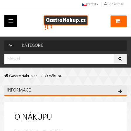
Přihlásit se
CZECH
Toggle
navigation
KATEGORIE
GastroNakup.cz
O nákupu
INFORMACE
O NÁKUPU