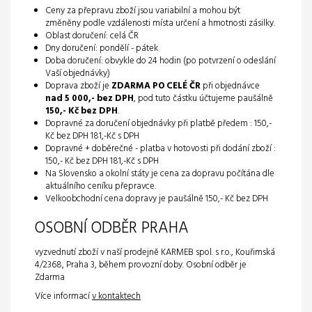
Ceny za přepravu zboží jsou variabilní a mohou být
změněny podle vzdálenosti místa určení a hmotnosti zásilky.
Oblast doručení: celá ČR
Dny doručení: pondělí - pátek
Doba doručení: obvykle do 24 hodin (po potvrzení o odeslání
Vaší objednávky)
Doprava zboží je
ZDARMA PO CELÉ ČR
při objednávce
nad 5 000,- bez DPH
, pod tuto částku účtujeme paušálně
150,- Kč bez DPH
.
Dopravné za doručení objednávky při platbě předem : 150,-
Kč bez DPH 181,-Kč s DPH
Dopravné + doběrečné - platba v hotovosti při dodání zboží :
150,- Kč bez DPH 181,-Kč s DPH
Na Slovensko a okolní státy je cena za dopravu počítána dle
aktuálního ceníku přepravce.
Velkoobchodní cena dopravy je paušálně 150,- Kč bez DPH
OSOBNÍ ODBĚR PRAHA
vyzvednutí zboží v naší prodejně KARMEB spol. s r.o., Kouřimská
4/2368, Praha 3, během provozní doby. Osobní odběr je
Zdarma
Více informací
v kontaktech