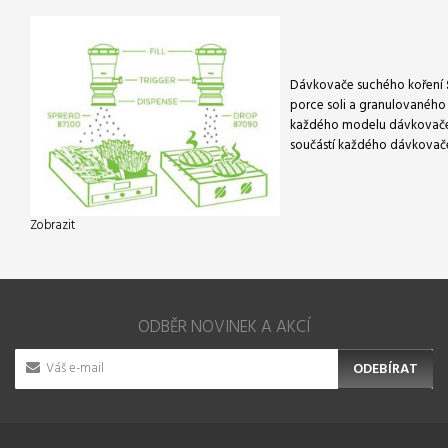
Dávkovače suchého koření
porce soli a granulovaného 
každého modelu dávkovače s
součástí každého dávkovače.
Zobrazit
ODBĚR NOVINEK A AKCÍ
ODEBÍRAT