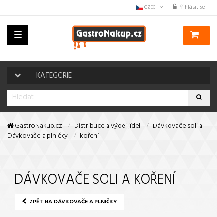
Přihlásit se
CZECH
Toggle
navigation
KATEGORIE
GastroNakup.cz
Distribuce a výdej jídel
Dávkovače soli a
Dávkovače a plničky
koření
DÁVKOVAČE SOLI A KOŘENÍ
ZPĚT NA DÁVKOVAČE A PLNIČKY