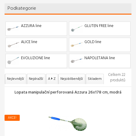
Podkategorie
AZZURA line
GLUTEN FREE line
ALICE line
GOLD line
EVOLUZIONE line
NAPOLETANA line
Celkem 22
Nejlevnější
Nejdražší
A
Z
Nejoblíbenější
Skladem
produktů
Lopata manipulační perforovaná Azzura 26x178 cm, modrá
AKCE!