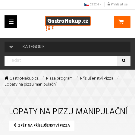
Přihlásit se
CZECH
Toggle
navigation
KATEGORIE
GastroNakup.cz
Pizza program
Příslušenství Pizza
Lopaty na pizzu manipulační
LOPATY NA PIZZU MANIPULAČNÍ
ZPĚT NA PŘÍSLUŠENSTVÍ PIZZA