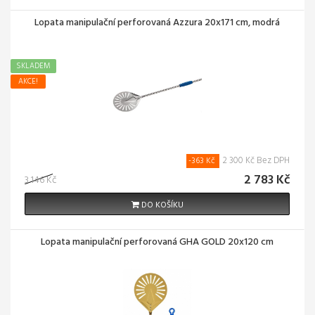
Lopata manipulační perforovaná Azzura 20x171 cm, modrá
SKLADEM
AKCE!
2 300 Kč Bez DPH
-363 Kč
2 783 Kč
3 146 Kč
DO KOŠÍKU
Lopata manipulační perforovaná GHA GOLD 20x120 cm