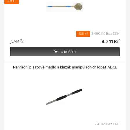
AKCE!
3 480 Kč Bez DPH
-605 Kč
4 211 Kč
4 816 Kč
DO KOŠÍKU
Náhradní plastové madlo a kluzák manipulačních lopat ALICE
220 Kč Bez DPH