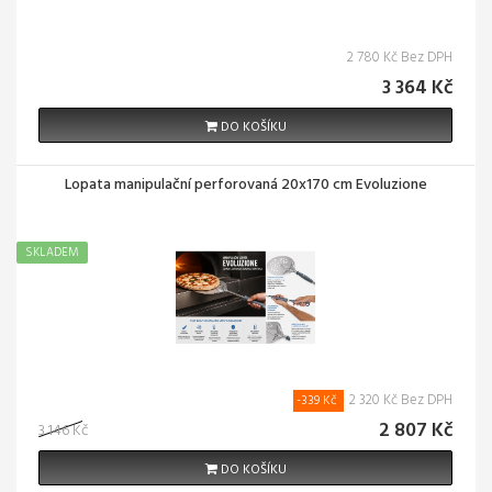
2 780 Kč Bez DPH
3 364 Kč
DO KOŠÍKU
Lopata manipulační perforovaná 20x170 cm Evoluzione
SKLADEM
2 320 Kč Bez DPH
-339 Kč
2 807 Kč
3 146 Kč
DO KOŠÍKU