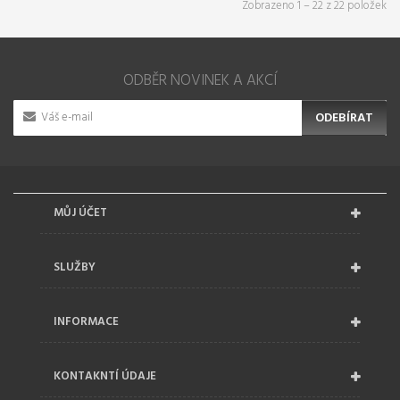
Zobrazeno 1 – 22 z 22 položek
ODBĚR NOVINEK A AKCÍ
ODEBÍRAT
MŮJ ÚČET
SLUŽBY
INFORMACE
KONTAKNTÍ ÚDAJE