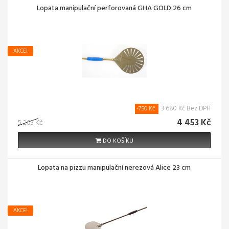
Lopata manipulační perforovaná GHA GOLD 26 cm
AKCE!
3 680 Kč Bez DPH
-750 Kč
4 453 Kč
5 203 Kč
DO KOŠÍKU
Lopata na pizzu manipulační nerezová Alice 23 cm
AKCE!