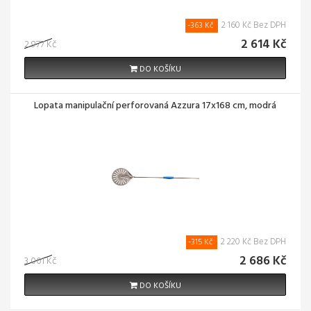
2 160 Kč Bez DPH
-363 Kč
2 614 Kč
2 977 Kč
DO KOŠÍKU
Lopata manipulační perforovaná Azzura 17x168 cm, modrá
2 220 Kč Bez DPH
-315 Kč
2 686 Kč
3 001 Kč
DO KOŠÍKU