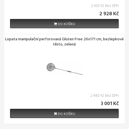
2 420 Kč Bez DPH
2 928 Kč
DO KOŠÍKU
Lopata manipulační perforovaná Gluten Free 20x171 cm, bezlepkové
těsto, zelená
2 480 Kč Bez DPH
3 001 Kč
DO KOŠÍKU