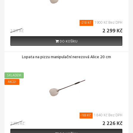
1 900 Kč Bez DPH
-218 Kč
2 299 Kč
2 517 Kč
DO KOŠÍKU
Lopata na pizzu manipulační nerezová Alice 20 cm
SKLADEM
AKCE!
1 840 Kč Bez DPH
-169 Kč
2 226 Kč
2 396 Kč