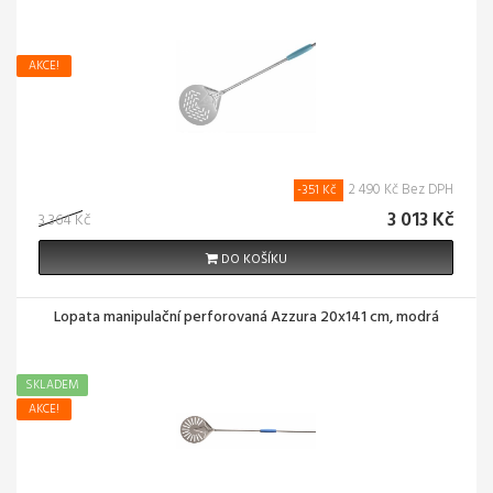
AKCE!
2 490 Kč Bez DPH
-351 Kč
3 013 Kč
3 364 Kč
DO KOŠÍKU
Lopata manipulační perforovaná Azzura 20x141 cm, modrá
SKLADEM
AKCE!