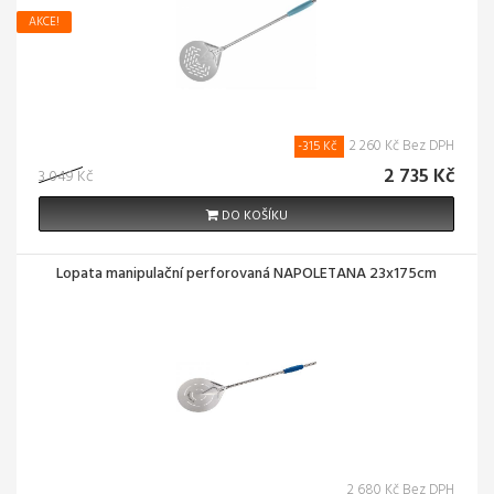
AKCE!
2 260 Kč Bez DPH
-315 Kč
2 735 Kč
3 049 Kč
DO KOŠÍKU
Lopata manipulační perforovaná NAPOLETANA 23x175cm
2 680 Kč Bez DPH