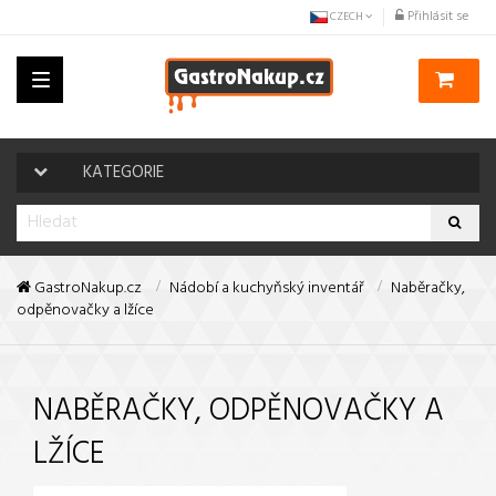
Přihlásit se
CZECH
Toggle
navigation
KATEGORIE
GastroNakup.cz
Nádobí a kuchyňský inventář
Naběračky,
odpěnovačky a lžíce
NABĚRAČKY, ODPĚNOVAČKY A
LŽÍCE