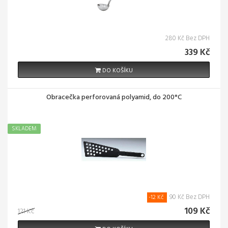
280 Kč Bez DPH
339 Kč
DO KOŠÍKU
Obracečka perforovaná polyamid, do 200°C
SKLADEM
90 Kč Bez DPH
-12 Kč
109 Kč
121 Kč