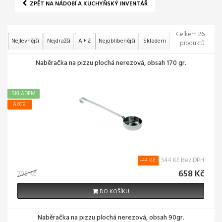
ZPĚT NA NÁDOBÍ A KUCHYŇSKÝ INVENTÁŘ
Celkem 26
Nejlevnější
Nejdražší
A
Z
Nejoblíbenější
Skladem
produktů
Naběračka na pizzu plochá nerezová, obsah 170 gr.
SKLADEM
AKCE!
544 Kč Bez DPH
-44 Kč
658 Kč
702 Kč
DO KOŠÍKU
Naběračka na pizzu plochá nerezová, obsah 90gr.