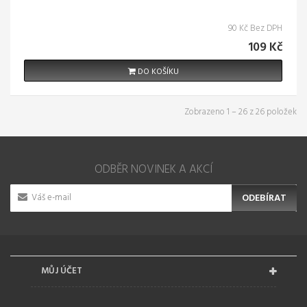
90 Kč Bez DPH
109 Kč
DO KOŠÍKU
Zobrazeno 1 – 26 z 26 položek
ODBĚR NOVINEK A AKCÍ
ODEBÍRAT
MŮJ ÚČET