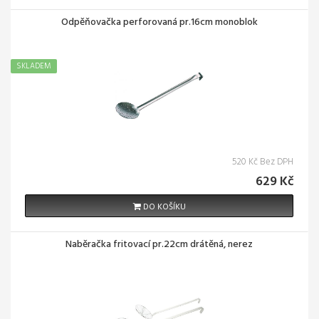
Odpěňovačka perforovaná pr.16cm monoblok
SKLADEM
520 Kč Bez DPH
629 Kč
DO KOŠÍKU
Naběračka fritovací pr.22cm drátěná, nerez