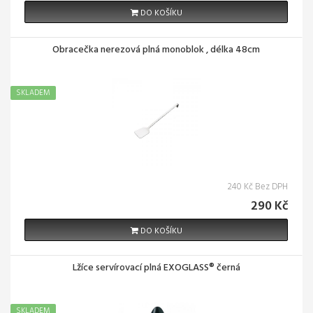
DO KOŠÍKU
Obracečka nerezová plná monoblok , délka 48cm
SKLADEM
240 Kč Bez DPH
290 Kč
DO KOŠÍKU
Lžíce servírovací plná EXOGLASS® černá
SKLADEM