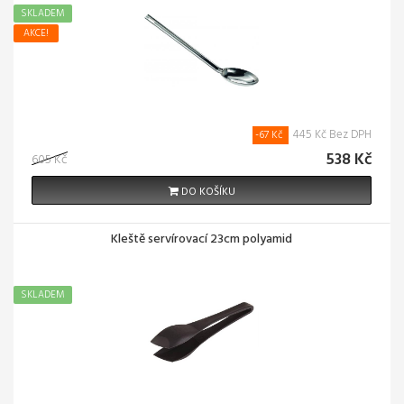
SKLADEM
AKCE!
445 Kč Bez DPH
-67 Kč
538 Kč
605 Kč
DO KOŠÍKU
Kleště servírovací 23cm polyamid
SKLADEM