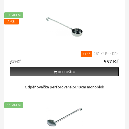
SKLADEM
AKCE!
460 Kč Bez DPH
-73 Kč
557 Kč
629 Kč
DO KOŠÍKU
Odpěňovačka perforovaná pr.10cm monoblok
SKLADEM