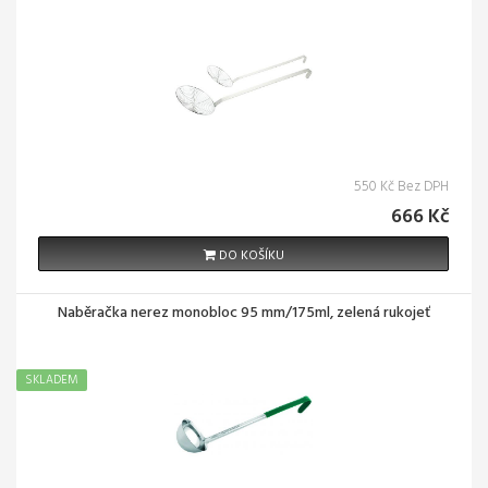
550 Kč Bez DPH
666 Kč
DO KOŠÍKU
Naběračka nerez monobloc 95 mm/175ml, zelená rukojeť
SKLADEM