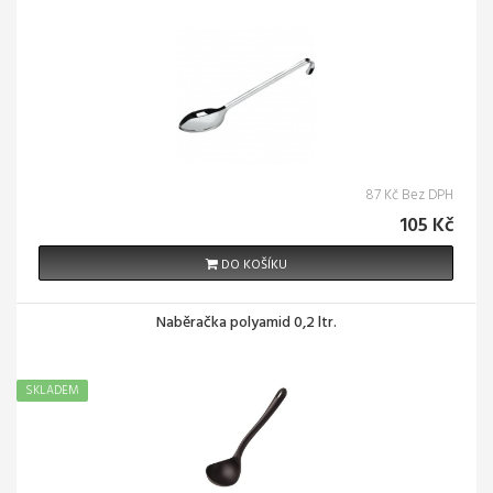
87 Kč Bez DPH
105 Kč
DO KOŠÍKU
Naběračka polyamid 0,2 ltr.
SKLADEM