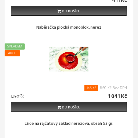
411 Kč
DO KOŠÍKU
Naběračka plochá monoblok, nerez
SKLADEM
AKCE!
860 Kč Bez DPH
-145 Kč
1 041 Kč
1 186 Kč
DO KOŠÍKU
Lžíce na rajčatový základ nerezová, obsah 53 gr.