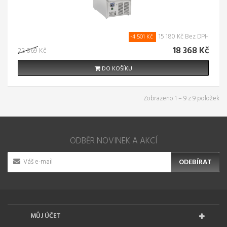
15 180 Kč Bez DPH
-4 501 Kč
18 368 Kč
22 869 Kč
DO KOŠÍKU
Zobrazeno 1 – 9 z 9 položek
ODBĚR NOVINEK A AKCÍ
ODEBÍRAT
MŮJ ÚČET