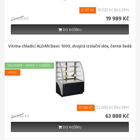
16 520 Kč Bez DPH
-2 517 Kč
19 989 Kč
22 506 Kč
DO KOŠÍKU
Vitrína chladící ALDAN Basic 1000, dvojitá izolační skla, černá-šedá
SKLADEM - IHNED K ODBĚRU
AKCE!
52 800 Kč Bez DPH
-17 061 Kč
63 888 Kč
80 949 Kč
DO KOŠÍKU