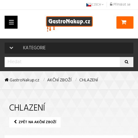
Přihlásit se
CZECH
Toggle
navigation
KATEGORIE
GastroNakup.cz
AKČNÍ ZBOŽÍ
CHLAZENÍ
CHLAZENÍ
ZPĚT NA AKČNÍ ZBOŽÍ