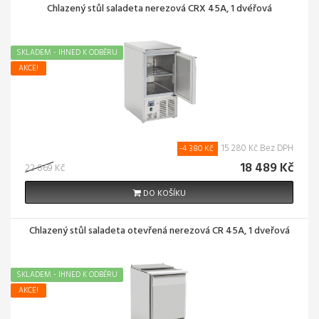
Chlazený stůl saladeta nerezová CRX 45A, 1 dvéřová
SKLADEM - IHNED K ODBĚRU
AKCE!
15 280 Kč Bez DPH
-4 380 Kč
18 489 Kč
22 869 Kč
DO KOŠÍKU
Chlazený stůl saladeta otevřená nerezová CR 45A, 1 dveřová
SKLADEM - IHNED K ODBĚRU
AKCE!