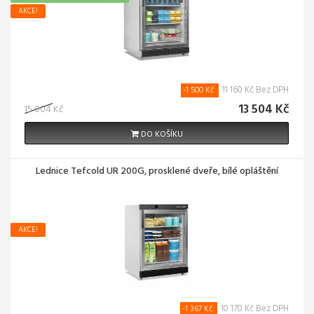
AKCE!
11 160 Kč Bez DPH
-1 500 Kč
13 504 Kč
15 004 Kč
DO KOŠÍKU
Lednice Tefcold UR 200G, prosklené dveře, bílé opláštění
AKCE!
10 170 Kč Bez DPH
-1 367 Kč