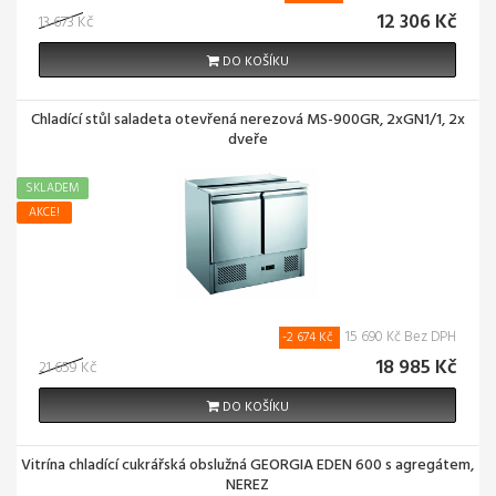
12 306 Kč
13 673 Kč
DO KOŠÍKU
Chladící stůl saladeta otevřená nerezová MS-900GR, 2xGN1/1, 2x
dveře
SKLADEM
AKCE!
15 690 Kč Bez DPH
-2 674 Kč
18 985 Kč
21 659 Kč
DO KOŠÍKU
Vitrína chladící cukrářská obslužná GEORGIA EDEN 600 s agregátem,
NEREZ