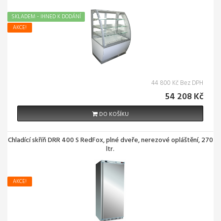
SKLADEM - IHNED K DODÁNÍ
AKCE!
44 800 Kč Bez DPH
54 208 Kč
DO KOŠÍKU
Chladící skříň DRR 400 S RedFox, plné dveře, nerezové opláštění, 270
ltr.
AKCE!