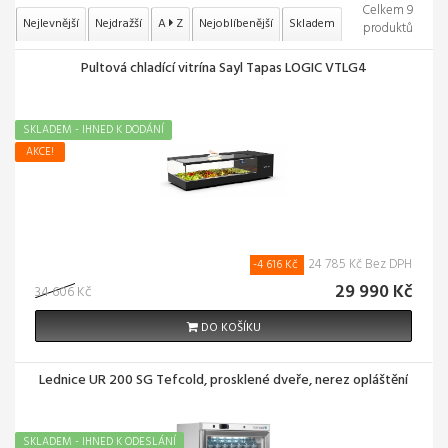
Celkem 9
Nejlevnější
Nejdražší
A
Z
Nejoblíbenější
Skladem
produktů
Pultová chladící vitrína Sayl Tapas LOGIC VTLG4
SKLADEM - IHNED K DODÁNÍ
AKCE!
24 785 Kč Bez DPH
-4 616 Kč
29 990 Kč
34 606 Kč
DO KOŠÍKU
Lednice UR 200 SG Tefcold, prosklené dveře, nerez opláštění
SKLADEM - IHNED K ODESLÁNÍ