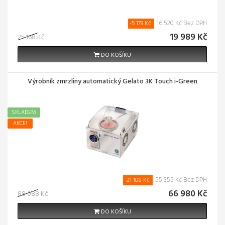
16 520 Kč Bez DPH
-5 179 Kč
19 989 Kč
25 168 Kč
DO KOŠÍKU
Výrobník zmrzliny automatický Gelato 3K Touch i-Green
SKLADEM
AKCE!
55 355 Kč Bez DPH
-21 108 Kč
66 980 Kč
88 088 Kč
DO KOŠÍKU