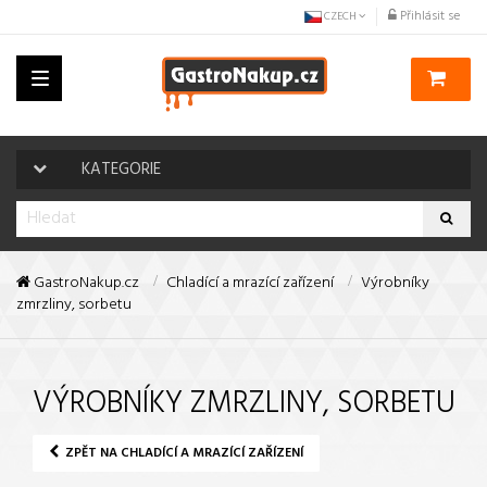
Přihlásit se
CZECH
Toggle
navigation
KATEGORIE
GastroNakup.cz
Chladící a mrazící zařízení
Výrobníky
zmrzliny, sorbetu
VÝROBNÍKY ZMRZLINY, SORBETU
ZPĚT NA CHLADÍCÍ A MRAZÍCÍ ZAŘÍZENÍ