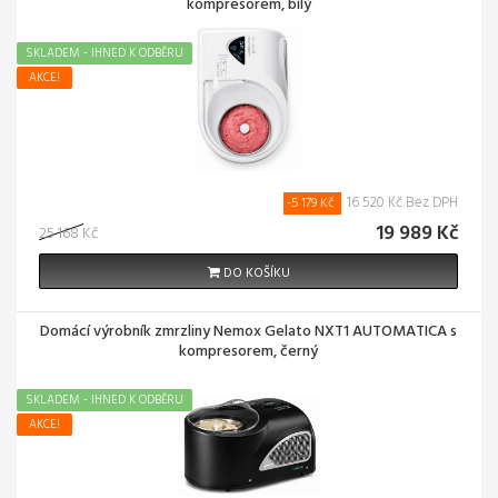
kompresorem, bílý
SKLADEM - IHNED K ODBĚRU
AKCE!
16 520 Kč Bez DPH
-5 179 Kč
19 989 Kč
25 168 Kč
DO KOŠÍKU
Domácí výrobník zmrzliny Nemox Gelato NXT1 AUTOMATICA s
kompresorem, černý
SKLADEM - IHNED K ODBĚRU
AKCE!