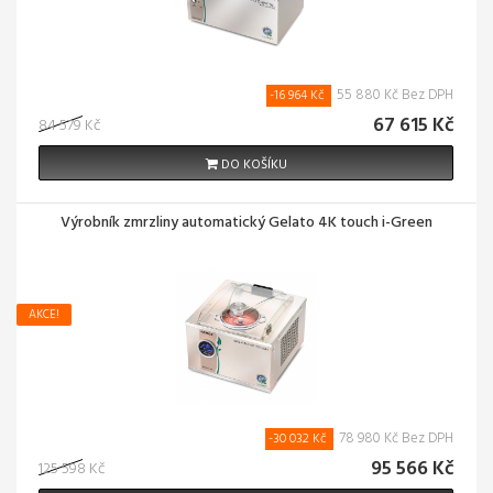
55 880 Kč Bez DPH
-16 964 Kč
67 615 Kč
84 579 Kč
DO KOŠÍKU
Výrobník zmrzliny automatický Gelato 4K touch i-Green
AKCE!
78 980 Kč Bez DPH
-30 032 Kč
95 566 Kč
125 598 Kč