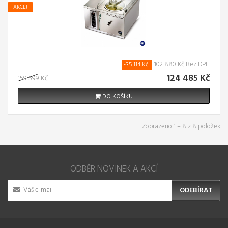
AKCE!
102 880 Kč Bez DPH
-35 114 Kč
124 485 Kč
159 599 Kč
DO KOŠÍKU
Zobrazeno 1 – 8 z 8 položek
ODBĚR NOVINEK A AKCÍ
ODEBÍRAT