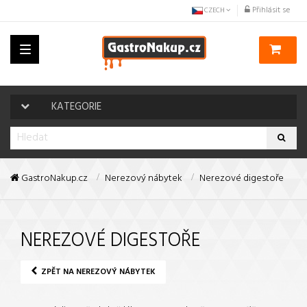
Přihlásit se
CZECH
Toggle
navigation
KATEGORIE
GastroNakup.cz
Nerezový nábytek
Nerezové digestoře
NEREZOVÉ DIGESTOŘE
ZPĚT NA NEREZOVÝ NÁBYTEK