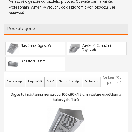
Nerezové digestoře do každého provozu. Odsvače par na vařiče.
Profesionální výměníky vzduchu do gastronomických provozů. Vše
nerezové.
Podkategorie
Nástěnné Digestoře
Závěsné Centrální
Digestoře
Digestoře Bistro
Celkem 108
Nejlevnější
Nejdražší
A
Z
Nejoblíbenější
Skladem
produktů
Digestoř nástěnná nerezová 100x80x45 cm včetně osvětlení a
tukových filtrů