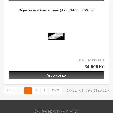
Digestoř nástěnná, rozměr (d x š): 2400 x 800 mm
28 600 Kč Bez DPH
34 606 Kč
DO KOŠÍKU
Zobrazeno 1 – 36 z 108 položek
Předchozí
1
2
3
Další
ODBĚR NOVINEK A AKCÍ