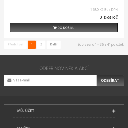
1 680 Kč Bez DPH
2 033 Kč
DO KOŠÍKU
Zobrazeno 1 – 36 z 41 položek
Předchozí
1
2
Další
ODBĚR NOVINEK A AKCÍ
ODEBÍRAT
MŮJ ÚČET