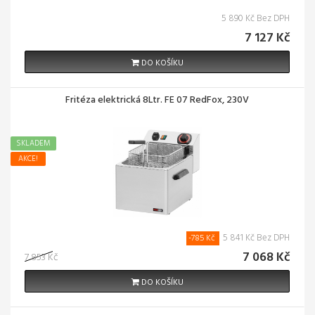
5 890 Kč Bez DPH
7 127 Kč
DO KOŠÍKU
Fritéza elektrická 8Ltr. FE 07 RedFox, 230V
SKLADEM
AKCE!
5 841 Kč Bez DPH
-785 Kč
7 068 Kč
7 853 Kč
DO KOŠÍKU