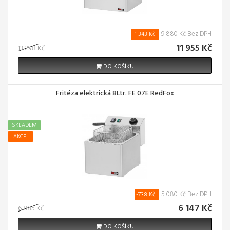
9 880 Kč Bez DPH
-1 343 Kč
11 955 Kč
13 298 Kč
DO KOŠÍKU
Fritéza elektrická 8Ltr. FE 07E RedFox
SKLADEM
AKCE!
5 080 Kč Bez DPH
-738 Kč
6 147 Kč
6 885 Kč
DO KOŠÍKU