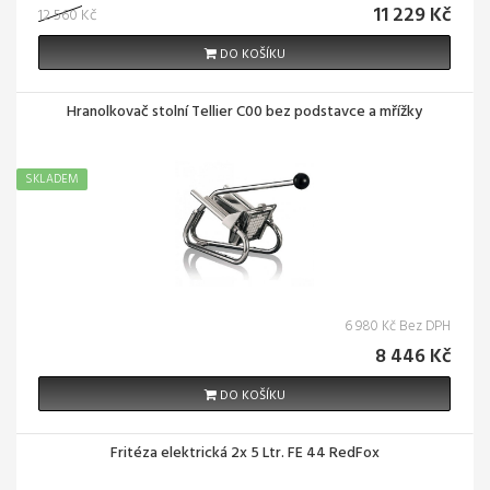
11 229 Kč
12 560 Kč
DO KOŠÍKU
Hranolkovač stolní Tellier C00 bez podstavce a mřížky
SKLADEM
6 980 Kč Bez DPH
8 446 Kč
DO KOŠÍKU
Fritéza elektrická 2x 5 Ltr. FE 44 RedFox