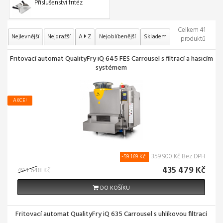
Příslušenství fritéz
Celkem 41
Nejlevnější
Nejdražší
A
Z
Nejoblíbenější
Skladem
produktů
Fritovací automat QualityFry iQ 645 FES Carrousel s filtrací a hasicím
systémem
AKCE!
359 900 Kč Bez DPH
-59 169 Kč
435 479 Kč
494 648 Kč
DO KOŠÍKU
Fritovací automat QualityFry iQ 635 Carrousel s uhlíkovou filtrací