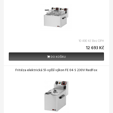
10 490 Kč Bez DPH
12 693 Kč
DO KOŠÍKU
Fritéza elektrická 5l-vyšší výkon FE 04 S 230V RedFox