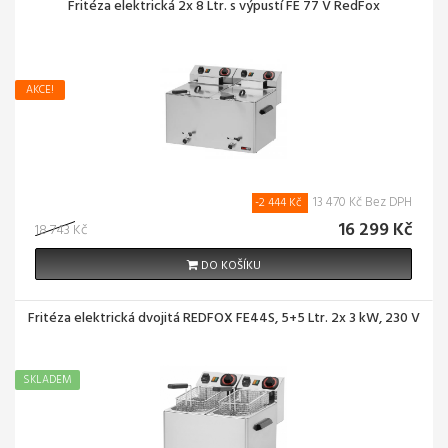
Fritéza elektrická 2x 8 Ltr. s výpustí FE 77 V RedFox
AKCE!
13 470 Kč Bez DPH
-2 444 Kč
16 299 Kč
18 743 Kč
DO KOŠÍKU
Fritéza elektrická dvojitá REDFOX FE44S, 5+5 Ltr. 2x 3 kW, 230 V
SKLADEM