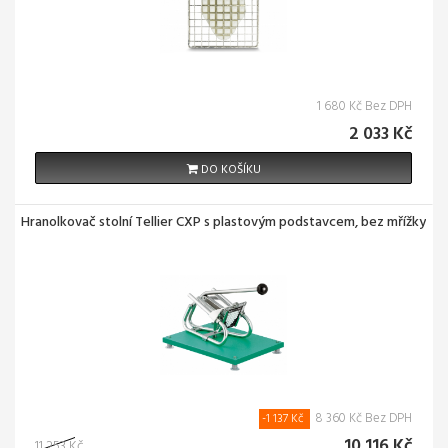
1 680 Kč Bez DPH
2 033 Kč
DO KOŠÍKU
Hranolkovač stolní Tellier CXP s plastovým podstavcem, bez mřížky
8 360 Kč Bez DPH
-1 137 Kč
10 116 Kč
11 253 Kč