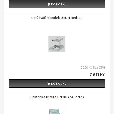
DO KOŠÍKU
Udržovač hranolek UHL 11 RedFox
6 290 Kč Bez DPH
7 611 Kč
DO KOŠÍKU
Elektrická fritéza E7F10-4M Bertos