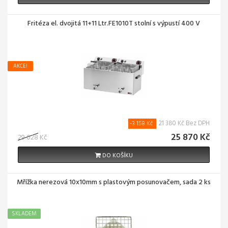
Fritéza el. dvojitá 11+11 Ltr.FE1010T stolní s výpustí 400 V
AKCE!
21 380 Kč Bez DPH
-3 158 Kč
25 870 Kč
29 028 Kč
DO KOŠÍKU
Mřížka nerezová 10x10mm s plastovým posunovačem, sada 2 ks
SKLADEM