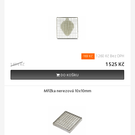
1 260 Kč Bez DPH
-169 Kč
1 525 Kč
1 694 Kč
DO KOŠÍKU
Mřížka nerezová 10x10mm