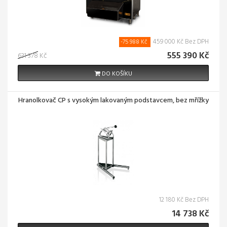
459 000 Kč Bez DPH
-75 988 Kč
555 390 Kč
631 378 Kč
DO KOŠÍKU
Hranolkovač CP s vysokým lakovaným podstavcem, bez mřížky
12 180 Kč Bez DPH
14 738 Kč