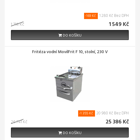
1 280 Kč Bez DPH
-169 Kč
1 549 Kč
1 718 Kč
DO KOŠÍKU
Fritéza vodní MovilFrit F 10, stolní, 230 V
20 980 Kč Bez DPH
-1 355 Kč
25 386 Kč
26 741 Kč
DO KOŠÍKU