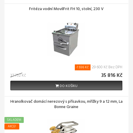
Fritéza vodní MovilFrit FH 10, stolní, 230 V
29 600 Kč Bez DPH
-1 936 Kč
35 816 Kč
37 752 Kč
DO KOŠÍKU
Hranolkovač domácí nerezový s přísavkou, mřížky 9 a 12 mm, La
Bonne Graine
SKLADEM
AKCE!