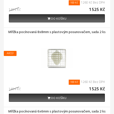
1 260 Kč Bez DPH
-169 Kč
1 525 Kč
1 694 Kč
DO KOŠÍKU
Mřížka pocínovaná 8x8mm s plastovým posunovačem, sada 2 ks
AKCE!
1 260 Kč Bez DPH
-169 Kč
1 525 Kč
1 694 Kč
DO KOŠÍKU
Mřížka pocínovaná 6x6mm s plastovým posunovačem, sada 2 ks