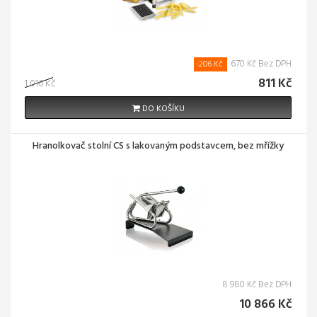
670 Kč Bez DPH
-206 Kč
811 Kč
1 016 Kč
DO KOŠÍKU
Hranolkovač stolní CS s lakovaným podstavcem, bez mřížky
8 980 Kč Bez DPH
10 866 Kč