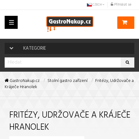
Přihlásit se
CZECH
Toggle
navigation
KATEGORIE
GastroNakup.cz
Stolní gastro zařízení
Fritézy, Udržovače a
Kráječe Hranolek
FRITÉZY, UDRŽOVAČE A KRÁJEČE
HRANOLEK