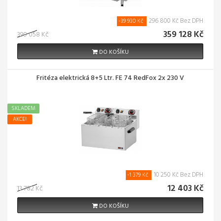
296 800 Kč Bez DPH
-39 930 Kč
359 128 Kč
399 058 Kč
DO KOŠÍKU
Fritéza elektrická 8+5 Ltr. FE 74 RedFox 2x 230 V
SKLADEM
AKCE!
10 250 Kč Bez DPH
-1 379 Kč
12 403 Kč
13 782 Kč
DO KOŠÍKU