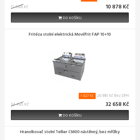
10 878 Kč
12 088 Kč
DO KOŠÍKU
Fritéza stolní elektrická Movilfrit FAP 10+10
26 990 Kč Bez DPH
-1 827 Kč
32 658 Kč
34 485 Kč
DO KOŠÍKU
Hranolkovač stolní Tellier CM00 nástěnný, bez mřížky