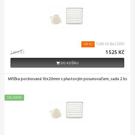
1 260 Kč Bez DPH
-169 Kč
1 525 Kč
1 694 Kč
DO KOŠÍKU
Mřížka pocínovaná 10x20mm s plastovým posunovačem, sada 2 ks
SKLADEM