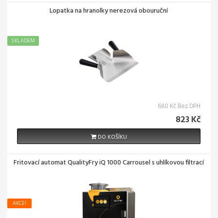
Lopatka na hranolky nerezová obouruční
SKLADEM
680 Kč Bez DPH
823 Kč
DO KOŠÍKU
Fritovací automat QualityFry iQ 1000 Carrousel s uhlíkovou filtrací
AKCE!