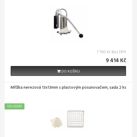
7 780 Kč Bez DPH
9 414 Kč
DO KOŠÍKU
Mřížka nerezová 13x13mm s plastovým posunovačem, sada 2 ks
SKLADEM