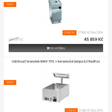
AKCE!
37 900 Kč Bez DPH
-2 420 Kč
45 859 Kč
48 279 Kč
DO KOŠÍKU
Udržovač hranolek BMV 1115 + keramická lampa IL3 RedFox
AKCE!
8 990 Kč Bez DPH
-1 210 Kč