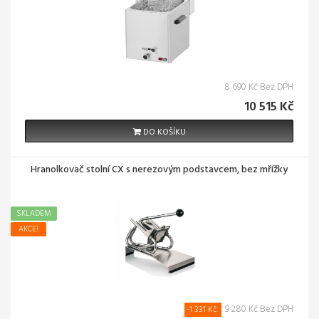
8 690 Kč Bez DPH
10 515 Kč
DO KOŠÍKU
Hranolkovač stolní CX s nerezovým podstavcem, bez mřížky
SKLADEM
AKCE!
9 280 Kč Bez DPH
-1 331 Kč