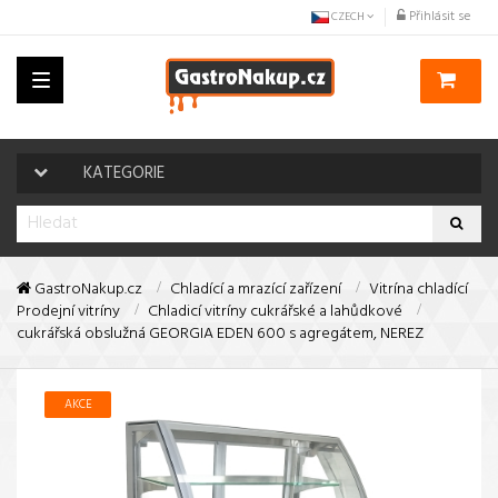
Přihlásit se
CZECH
Toggle
navigation
KATEGORIE
GastroNakup.cz
Chladící a mrazící zařízení
Vitrína chladící
Prodejní vitríny
Chladicí vitríny cukrářské a lahůdkové
cukrářská obslužná GEORGIA EDEN 600 s agregátem, NEREZ
AKCE