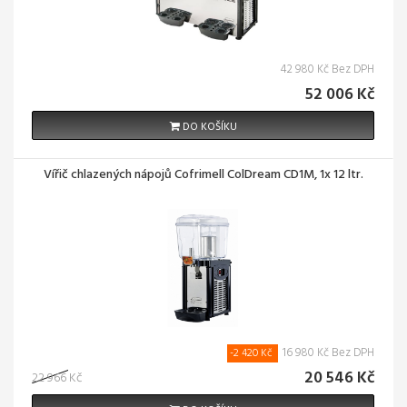
42 980 Kč Bez DPH
52 006 Kč
DO KOŠÍKU
Vířič chlazených nápojů Cofrimell ColDream CD1M, 1x 12 ltr.
16 980 Kč Bez DPH
-2 420 Kč
20 546 Kč
22 966 Kč