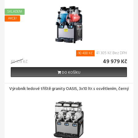
SKLADEM
AKCE!
41 305 Kč Bez DPH
-10 400 Kč
49 979 Kč
60 379 Kč
DO KOŠÍKU
Výrobník ledové tříště granity OASIS, 3x10 ltr.s osvětlením, černý