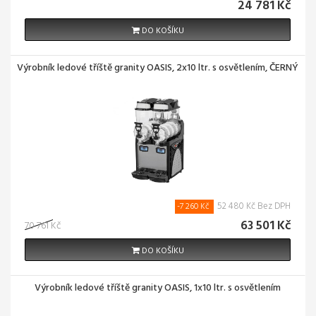
24 781 Kč
DO KOŠÍKU
Výrobník ledové tříště granity OASIS, 2x10 ltr. s osvětlením, ČERNÝ
52 480 Kč Bez DPH
-7 260 Kč
63 501 Kč
70 761 Kč
DO KOŠÍKU
Výrobník ledové tříště granity OASIS, 1x10 ltr. s osvětlením