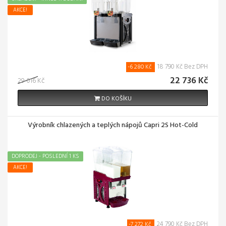
AKCE!
18 790 Kč Bez DPH
-6 280 Kč
22 736 Kč
29 016 Kč
DO KOŠÍKU
Výrobník chlazených a teplých nápojů Capri 2S Hot-Cold
DOPRODEJ - POSLEDNÍ 1 KS
AKCE!
24 790 Kč Bez DPH
-7 272 Kč