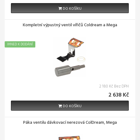
DO KOŠÍKU
Kompletní výpustný ventil vířičů Coldream a Mega
IHNED K DODÁNÍ
2 180 Kč Bez DPH
2 638 Kč
DO KOŠÍKU
Páka ventilu dávkovací nerezová ColDream, Mega