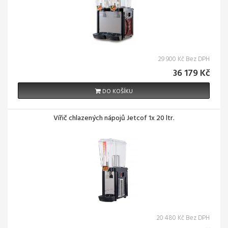
29 900 Kč Bez DPH
36 179 Kč
DO KOŠÍKU
Vířič chlazených nápojů Jetcof 1x 20 ltr.
20 480 Kč Bez DPH