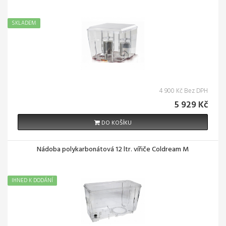
SKLADEM
4 900 Kč Bez DPH
5 929 Kč
DO KOŠÍKU
Nádoba polykarbonátová 12 ltr. vířiče Coldream M
IHNED K DODÁNÍ