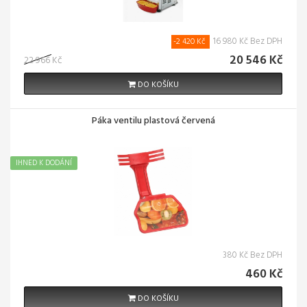
16 980 Kč Bez DPH
-2 420 Kč
20 546 Kč
22 966 Kč
DO KOŠÍKU
Páka ventilu plastová červená
IHNED K DODÁNÍ
380 Kč Bez DPH
460 Kč
DO KOŠÍKU