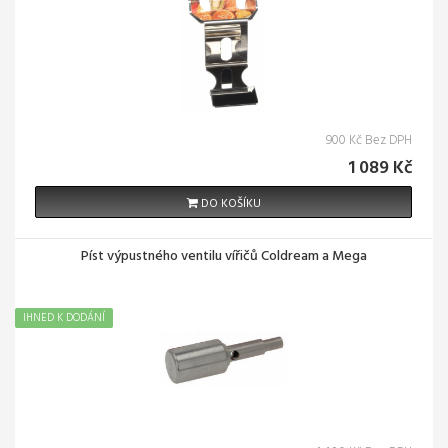
900 Kč Bez DPH
1 089 Kč
DO KOŠÍKU
Píst výpustného ventilu vířičů Coldream a Mega
IHNED K DODÁNÍ