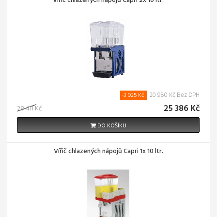
Vířič chlazených nápojů Capri 2x 10 ltr.
20 980 Kč Bez DPH
-3 025 Kč
25 386 Kč
28 411 Kč
DO KOŠÍKU
Vířič chlazených nápojů Capri 1x 10 ltr.