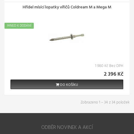
Hřídel mísící lopatky vířičů Coldream M a Mega M
IHNED K DODÁNÍ
1 980 Kč Bez DPH
2 396 Kč
DO KOŠÍKU
Zobrazeno 1 – 34 z 34 položek
ODBĚR NOVINEK A AKCÍ