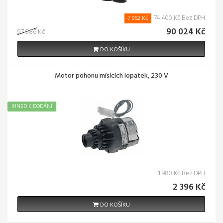
74 400 Kč Bez DPH
-7 962 Kč
90 024 Kč
97 986 Kč
DO KOŠÍKU
Motor pohonu mísících lopatek, 230 V
IHNED K DODÁNÍ
1 980 Kč Bez DPH
2 396 Kč
DO KOŠÍKU