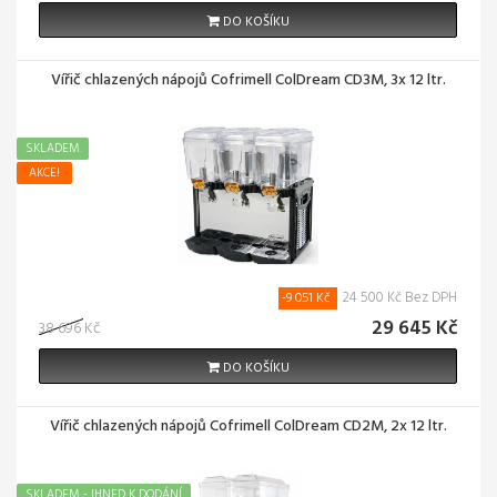
DO KOŠÍKU
Vířič chlazených nápojů Cofrimell ColDream CD3M, 3x 12 ltr.
SKLADEM
AKCE!
24 500 Kč Bez DPH
-9 051 Kč
29 645 Kč
38 696 Kč
DO KOŠÍKU
Vířič chlazených nápojů Cofrimell ColDream CD2M, 2x 12 ltr.
SKLADEM - IHNED K DODÁNÍ