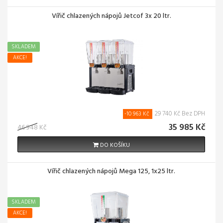
Vířič chlazených nápojů Jetcof 3x 20 ltr.
SKLADEM
AKCE!
29 740 Kč Bez DPH
-10 963 Kč
35 985 Kč
46 948 Kč
DO KOŠÍKU
Vířič chlazených nápojů Mega 125, 1x25 ltr.
SKLADEM
AKCE!