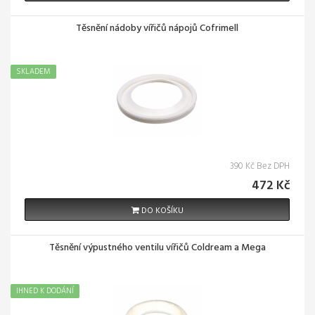
Těsnění nádoby vířičů nápojů Cofrimell
SKLADEM
390 Kč Bez DPH
472 Kč
DO KOŠÍKU
Těsnění výpustného ventilu vířičů Coldream a Mega
IHNED K DODÁNÍ