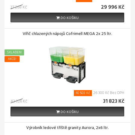
29 996 Kč
37 268 Kč
DO KOŠÍKU
Vířič chlazených nápojů Cofrimell MEGA 2x 25 ltr.
SKLADEM
AKCE!
26 300 Kč Bez DPH
-10 503 Kč
31 823 Kč
42 326 Kč
DO KOŠÍKU
Výrobník ledové tříště granity Aurora, 2x6 ltr.