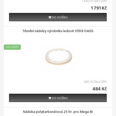
1 480 Kč Bez DPH
1 791 Kč
DO KOŠÍKU
Těsnění nádoby výrobníku ledové tříště OASIS
SKLADEM
400 Kč Bez DPH
484 Kč
DO KOŠÍKU
Nádoba polykarbonátová 25 ltr. pro Mega M