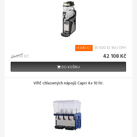
34 800 Kč Bez DPH
-4 840 Kč
42 108 Kč
46 948 Kč
DO KOŠÍKU
Vířič chlazených nápojů Capri 4x 10 ltr.