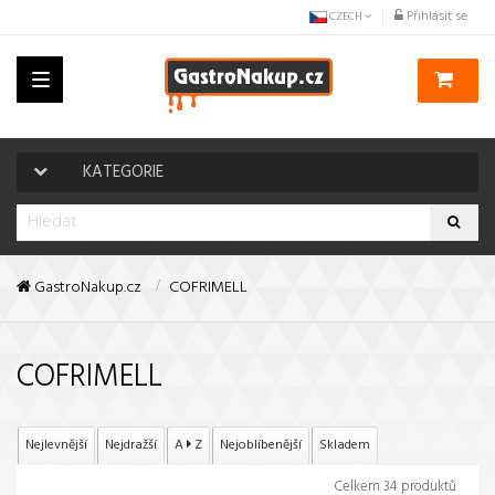
Přihlásit se
CZECH
Toggle
navigation
KATEGORIE
GastroNakup.cz
COFRIMELL
COFRIMELL
Nejlevnější
Nejdražší
A
Z
Nejoblíbenější
Skladem
Celkem 34 produktů