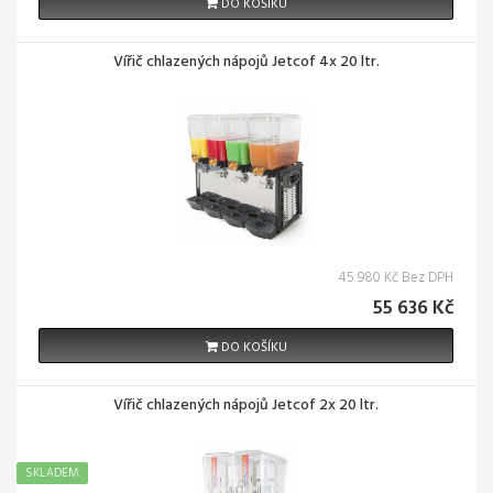
DO KOŠÍKU
Vířič chlazených nápojů Jetcof 4x 20 ltr.
45 980 Kč Bez DPH
55 636 Kč
DO KOŠÍKU
Vířič chlazených nápojů Jetcof 2x 20 ltr.
SKLADEM