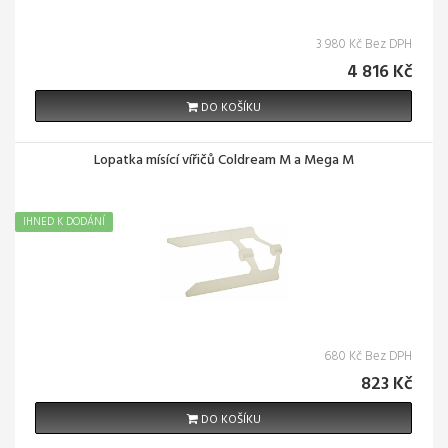
3 980 Kč Bez DPH
4 816 Kč
DO KOŠÍKU
Lopatka mísící vířičů Coldream M a Mega M
IHNED K DODÁNÍ
680 Kč Bez DPH
823 Kč
DO KOŠÍKU