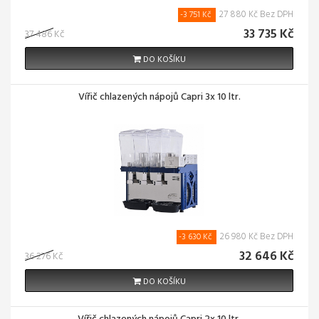
27 880 Kč Bez DPH
-3 751 Kč
33 735 Kč
37 486 Kč
DO KOŠÍKU
Vířič chlazených nápojů Capri 3x 10 ltr.
26 980 Kč Bez DPH
-3 630 Kč
32 646 Kč
36 276 Kč
DO KOŠÍKU