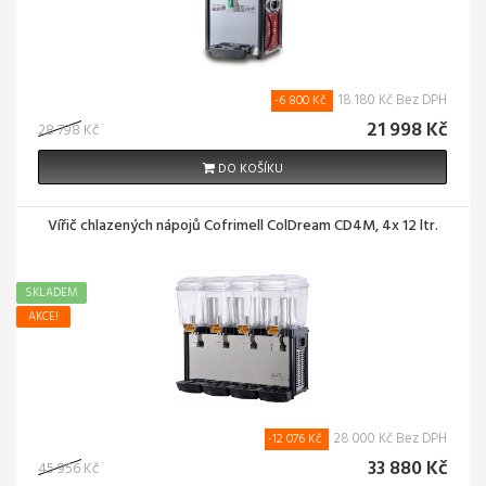
18 180 Kč Bez DPH
-6 800 Kč
21 998 Kč
28 798 Kč
DO KOŠÍKU
Vířič chlazených nápojů Cofrimell ColDream CD4M, 4x 12 ltr.
SKLADEM
AKCE!
28 000 Kč Bez DPH
-12 076 Kč
33 880 Kč
45 956 Kč