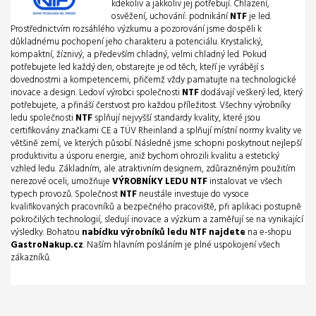
kdekoliv a jakkoliv jej potřebují. Chlazení,
osvěžení, uchování: podnikání
NTF
je led.
Prostřednictvím rozsáhlého výzkumu a pozorování jsme dospěli k
důkladnému pochopení jeho charakteru a potenciálu. Krystalický,
kompaktní, žíznivý, a především chladný, velmi chladný led. Pokud
potřebujete led každý den, obstarejte je od těch, kteří je vyrábějí s
dovednostmi a kompetencemi, přičemž vždy pamatujte na technologické
inovace a design. Ledoví výrobci společnosti
NTF
dodávají veškerý led, který
potřebujete, a přináší čerstvost pro každou příležitost. Všechny výrobníky
ledu společnosti
NTF
splňují nejvyšší standardy kvality, které jsou
certifikovány značkami CE a TÜV Rheinland a splňují místní normy kvality ve
většině zemí, ve kterých působí. Následně jsme schopni poskytnout nejlepší
produktivitu a úsporu energie, aniž bychom ohrozili kvalitu a estetický
vzhled ledu. Základním, ale atraktivním designem, zdůrazněným použitím
nerezové oceli, umožňuje
VÝROBNÍKY LEDU NTF
instalovat ve všech
typech provozů. Společnost
NTF
neustále investuje do vysoce
kvalifikovaných pracovníků a bezpečného pracoviště, při aplikaci postupně
pokročilých technologií, sledují inovace a výzkum a zaměřují se na vynikající
výsledky. Bohatou
nabídku výrobníků ledu NTF najdete
na e-shopu
GastroNakup.cz
. Naším hlavním posláním je plné uspokojení všech
zákazníků.