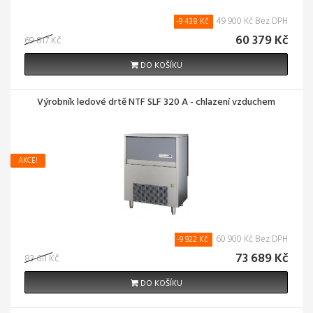
49 900 Kč Bez DPH
-9 438 Kč
60 379 Kč
69 817 Kč
DO KOŠÍKU
Výrobník ledové drtě NTF SLF 320 A - chlazení vzduchem
AKCE!
60 900 Kč Bez DPH
-9 922 Kč
73 689 Kč
83 611 Kč
DO KOŠÍKU