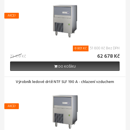
AKCE!
51 800 Kč Bez DPH
-9 801 Kč
62 678 Kč
72 479 Kč
DO KOŠÍKU
Výrobník ledové drtě NTF SLF 190 A - chlazení vzduchem
AKCE!