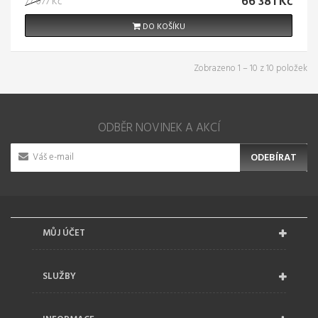
66 381 Kč
77 077 Kč
DO KOŠÍKU
Zobrazeno 1 – 10 z 10 položek
ODBĚR NOVINEK A AKCÍ
ODEBÍRAT
MŮJ ÚČET
SLUŽBY