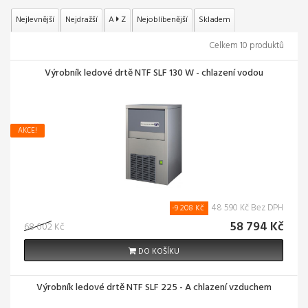
Nejlevnější
Nejdražší
A
Z
Nejoblíbenější
Skladem
Celkem 10 produktů
Výrobník ledové drtě NTF SLF 130 W - chlazení vodou
AKCE!
48 590 Kč Bez DPH
-9 208 Kč
58 794 Kč
68 002 Kč
DO KOŠÍKU
Výrobník ledové drtě NTF SLF 225 - A chlazení vzduchem