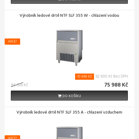
Výrobník ledové drtě NTF SLF 355 W - chlazení vodou
AKCE!
62 800 Kč Bez DPH
-10 648 Kč
75 988 Kč
86 636 Kč
DO KOŠÍKU
Výrobník ledové drtě NTF SLF 355 A - chlazení vzduchem
AKCE!