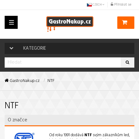
Přihlásit se
CZECH
Toggle
navigation
KATEGORIE
GastroNakup.cz
NTF
NTF
O značce
Od roku 1991 dodává
NTF
svým zákazníkům led,