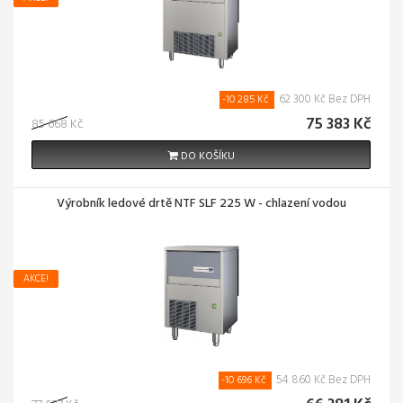
62 300 Kč Bez DPH
-10 285 Kč
75 383 Kč
85 668 Kč
DO KOŠÍKU
Výrobník ledové drtě NTF SLF 225 W - chlazení vodou
AKCE!
54 860 Kč Bez DPH
-10 696 Kč