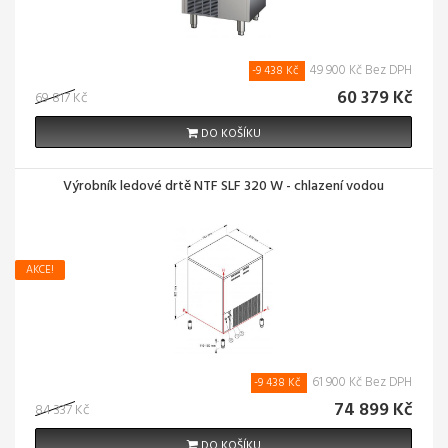
49 900 Kč Bez DPH
-9 438 Kč
60 379 Kč
69 817 Kč
DO KOŠÍKU
Výrobník ledové drtě NTF SLF 320 W - chlazení vodou
AKCE!
61 900 Kč Bez DPH
-9 438 Kč
74 899 Kč
84 337 Kč
DO KOŠÍKU