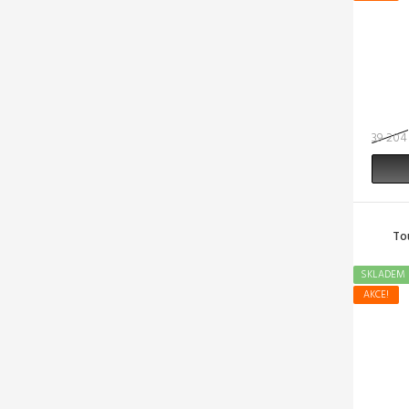
39 204
To
SKLADEM
AKCE!