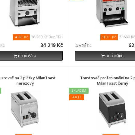
28 280 Kč Bez DPH
51 680 K
-4 985 Kč
-11 035 Kč
34 219 Kč
62
 Kč
73 568 Kč
DO KOŠÍKU
DO KOŠÍKU
ustovač na 2 plátky MilanToast
Toustovač profesionální na 2 
nerezový
MilanToast černý
SKLADEM
AKCE!