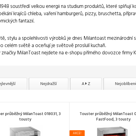
1948 soustředí velkou energii na studium produktů, které splňují k
pékání krajíců chleba, vaření hamburgerů, pizzy, bruschetta, příp
mických fantazií.
litě, stylu a spolehlivosti výrobků je dnes Milantoast mezinárodní 
o celém světě a oceňují je světově proslulí kuchaři.
 značky MilanToast nejdete na e-shopu přímého dovozce firmy
jlevnější
Nejdražší
A
Z
Nejoblíbeně
er průběžný MilanToast 018031, 3
Touster průběžný MilanToast 
tousty
FastFood, 3 tousty
AKCE!