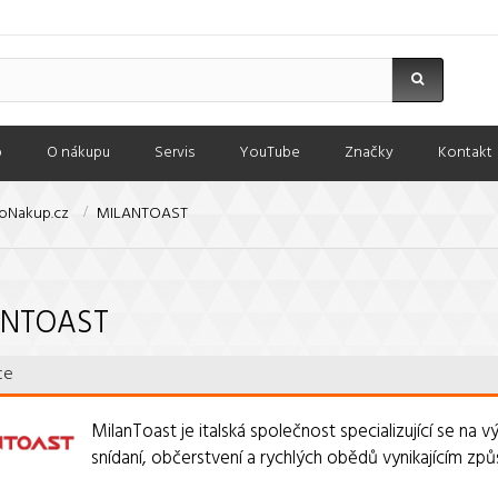
p
O nákupu
Servis
YouTube
Značky
Kontakt
oNakup.cz
MILANTOAST
ANTOAST
ce
MilanToast je italská společnost specializující se na 
snídaní, občerstvení a rychlých obědů vynikajícím způ