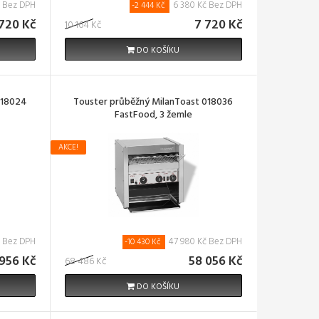
č Bez DPH
6 380 Kč Bez DPH
-2 444 Kč
720 Kč
7 720 Kč
10 164 Kč
DO KOŠÍKU
018024
Touster průběžný MilanToast 018036
FastFood, 3 žemle
AKCE!
č Bez DPH
47 980 Kč Bez DPH
-10 430 Kč
956 Kč
58 056 Kč
68 486 Kč
DO KOŠÍKU