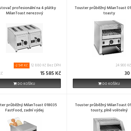
stovač profesionální na 4 plátky
Touster průběžný MilanToast 01
MilanToast nerezový
toasty
12 880 Kč Bez DPH
24 900 K
-2 541 Kč
15 585 Kč
30
Kč
DO KOŠÍKU
DO KOŠÍKU
ter průběžný MilanToast 018035
Touster průběžný MilanToast 01
FastFood, zadní výdej
tousty, plně volitelný