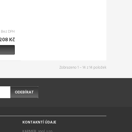
č Bez DPH
208 Kč
Zobrazeno 1 – 14 z 14 položek
ODEBÍRAT
KONTAKNTÍ ÚDAJE
KARMEB, spol. s r.o.