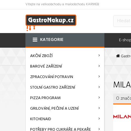
Vítejte na velkoobchodu a maloobchodu KARMEB
KATEGORIE
E-sho
AKČNÍ ZBOŽÍ
Gastr
BAROVÉ ZAŘÍZENÍ
ZPRACOVÁNÍ POTRAVIN
MIL
STOLNÍ GASTRO ZAŘÍZENÍ
PIZZA PROGRAM
O znač
GRILOVÁNÍ, PEČENÍ A UZENÍ
KITCHENAID
POTŘEBY PRO CUKRÁŘE A PEKAŘE