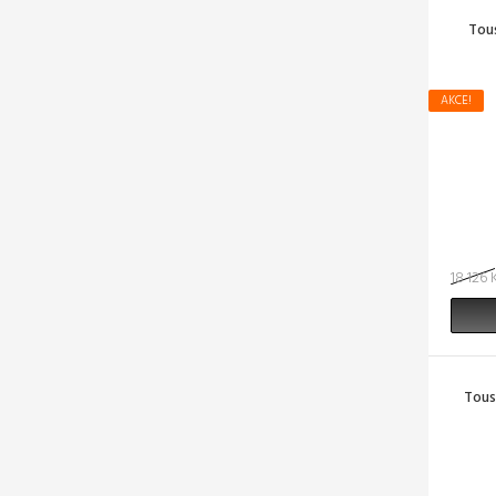
Tou
AKCE!
18 126 
Tous