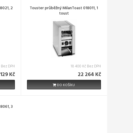
8021, 2
Touster průběžný MilanToast 018011, 1
toust
č Bez DPH
18 400 Kč Bez DPH
 129 Kč
22 264 Kč
DO KOŠÍKU
8061, 3