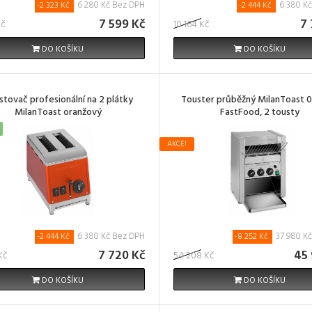
6 280 Kč Bez DPH
6 380 K
-2 323 Kč
-2 444 Kč
7 599 Kč
7 
Kč
10 164 Kč
DO KOŠÍKU
DO KOŠÍKU
stovač profesionální na 2 plátky
Touster průběžný MilanToast 
MilanToast oranžový
FastFood, 2 tousty
AKCE!
6 380 Kč Bez DPH
37 980 K
-2 444 Kč
-8 252 Kč
7 720 Kč
45 
Kč
54 208 Kč
DO KOŠÍKU
DO KOŠÍKU