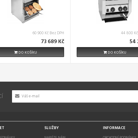
60 900 Kč Bez DPH
44 800 K
73 689 Kč
54 
DO KOŠÍKU
DO KOŠÍKU
CÍ
ET
SLUŽBY
INFORMACE
JEDNÁVKY
NAPIŠTE NÁM
OBCHODNÍ PODMÍNKY