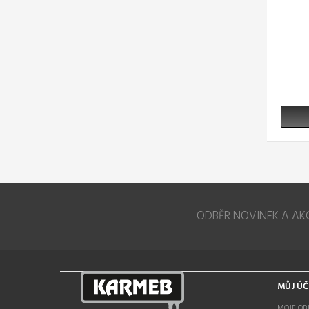
ODBĚR NOVINEK A AK
MŮJ ÚČ
MOJE OB