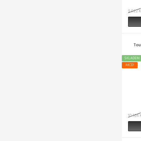
9 922 
Tou
SKLADEM
AKCE!
10 164 