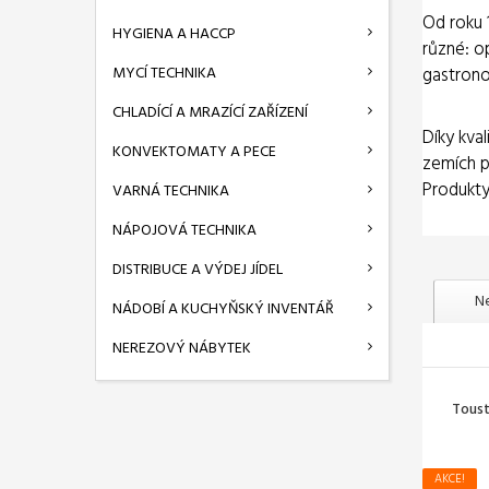
Od roku 
HYGIENA A HACCP
různé: o
MYCÍ TECHNIKA
gastrono
CHLADÍCÍ A MRAZÍCÍ ZAŘÍZENÍ
Díky kva
KONVEKTOMATY A PECE
zemích p
Produkty
VARNÁ TECHNIKA
NÁPOJOVÁ TECHNIKA
DISTRIBUCE A VÝDEJ JÍDEL
Ne
NÁDOBÍ A KUCHYŇSKÝ INVENTÁŘ
NEREZOVÝ NÁBYTEK
Toust
AKCE!