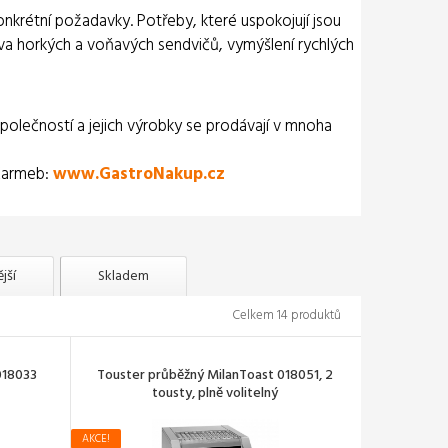
onkrétní požadavky. Potřeby, které uspokojují jsou
rava horkých a voňavých sendvičů, vymýšlení rychlých
společností a jejich výrobky se prodávají v mnoha
 Karmeb:
www.GastroNakup.cz
jší
Skladem
Celkem 14 produktů
018033
Touster průběžný MilanToast 018051, 2
tousty, plně volitelný
AKCE!