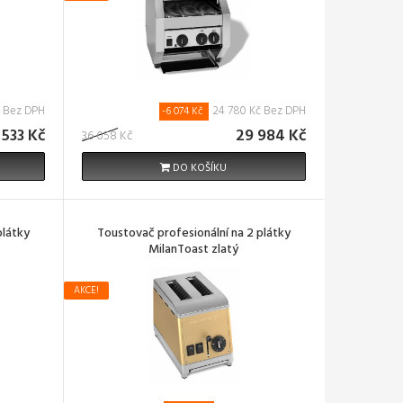
č Bez DPH
24 780 Kč Bez DPH
-6 074 Kč
 533 Kč
29 984 Kč
36 058 Kč
DO KOŠÍKU
plátky
Toustovač profesionální na 2 plátky
MilanToast zlatý
AKCE!