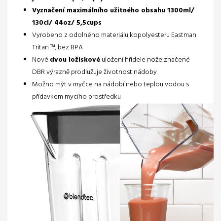
Vyznačení maximálního užitného obsahu
1300ml/
130cl/ 44oz/ 5,5cups
Vyrobeno z odolného materiálu kopolyesteru Eastman
Tritan ™, bez BPA
Nové
dvou ložiskové
uložení hřídele nože značené
DBR výrazně prodlužuje životnost nádoby
Možno mýt v myčce na nádobí nebo teplou vodou s
přídavkem mycího prostředku