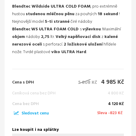
Blendtec Wildside ULTRA COLD FOAM
, pro extrémně
hustou
studenou mléčnou pěnu
za pouhých
18 sekund
!
Nejnovější model
5-ti stranné
čiré nádoby
Blendtec
WS
ULTRA FOAM COLD
s
výlevkou
. Maximální
objem
nádoby
2,75
ltr.
Velký napěňovací disk
z
kalené
nerezové oceli
s perforací.
2 ložiskové uložení
hřídele
nože. Tvrdé plastové
víko ULTRA Hard
.
4 985 Kč
5 808 Kč
Cena s DPH
Ceníková cena bez DPH
4 800 Kč
Cena bez DPH
4 120 Kč
Sleva
-823 Kč
Sledovat cenu
Lze koupit i na splátky