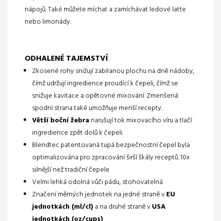
nápojů. Také můžete míchat a zamíchávat ledové latte
nebo limonády.
ODHALENÉ TAJEMSTVÍ
:
Zkosené rohy snižují zabíranou plochu na dně nádoby,
čímž udržují ingredience proudící k čepeli, čímž se
snižuje kavitace a opětovné mixování. Zmenšená
spodní strana také umožňuje menší recepty.
Větší boční žebra
narušují tok mixovacího víru a tlačí
ingredience zpět dolů k čepeli.
Blendtec patentovaná tupá bezpečnostní čepel byla
optimalizována pro zpracování širší škály receptů. 10x
silnější než tradiční čepele
Velmi lehká odolná vůči pádu, stohovatelná
Značení měrných jednotek na jedné straně v
EU
jednotkách (ml/cl)
a na druhé straně v
USA
jednotkách (oz/cups)