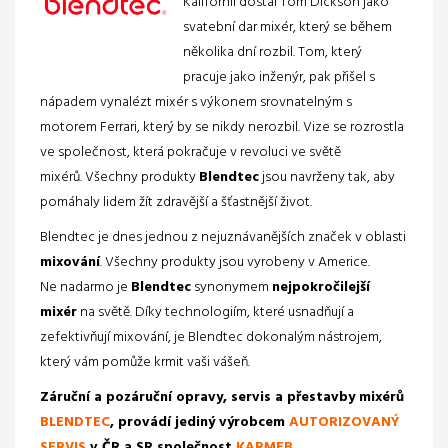
Kalifornii dostal Tom Dickson jako
svatební dar mixér, který se během
několika dní rozbil.
Tom, který
pracuje jako inženýr, pak přišel s
nápadem vynalézt mixér s výkonem srovnatelným s
motorem Ferrari, který by se nikdy nerozbil.
Vize se rozrostla
ve společnost, která pokračuje v revoluci ve světě
mixérů.
Všechny produkty
Blendtec
jsou navrženy tak, aby
pomáhaly lidem žít zdravější a šťastnější život.
Blendtec je dnes jednou z nejuznávanějších značek v oblasti
mixování
.
Všechny produkty jsou vyrobeny v Americe.
Ne nadarmo je
Blendtec
synonymem
nejpokročilejší
mixér
na světě. Díky technologiím, které usnadňují a
zefektivňují mixování, je Blendtec dokonalým nástrojem,
který vám pomůže krmit vaši vášeň.
Záruční a pozáruční opravy, servis a přestavby mixérů
BLENDTEC
, provádí jediný výrobcem
AUTORIZOVANÝ
SERVIS
v ČR a SR společnost
KARMEB
.