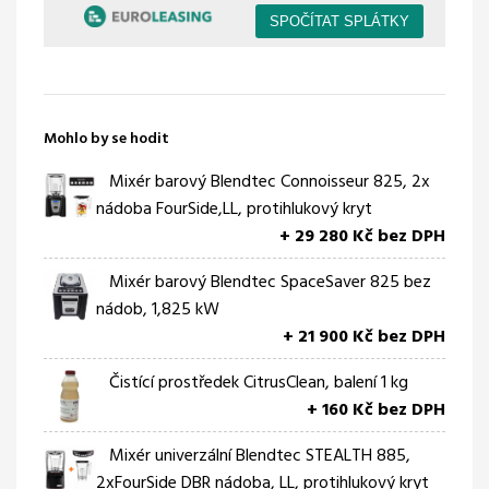
Mohlo by se hodit
Mixér barový Blendtec Connoisseur 825, 2x
nádoba FourSide,LL, protihlukový kryt
+ 29 280 Kč bez DPH
Mixér barový Blendtec SpaceSaver 825 bez
nádob, 1,825 kW
+ 21 900 Kč bez DPH
Čistící prostředek CitrusClean, balení 1 kg
+ 160 Kč bez DPH
Mixér univerzální Blendtec STEALTH 885,
2xFourSide DBR nádoba, LL, protihlukový kryt