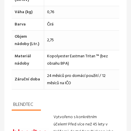
Váha (kg)
0,76
Barva
Čirá
Objem
2,75
nádoby (Ltr.)
Materiál
Kopolyester Eastman Tritan ™ (bez
nádoby
obsahu BPA)
24 měsíců pro domácí použití / 12
Záruční doba
měsíců na IČO
BLENDTEC
Vytvořeno s konkrétním
účelem!
Před více než 45 lety
v