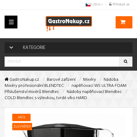
Přihlásit se
CZECH
Toggle
navigation
KATEGORIE
GastroNakup.cz
Barové zařízení
Mixéry
Nádoba
Mixéry profesionální BLENDTEC
napěňovací WS ULTRA FOAM
Příslušenství mixérů Blendtec
Nádoby napěňovací Blendtec
COLD Blendtec s výlevkou, tvrdé víko HARD
AKCE
ZLEVNĚNO!