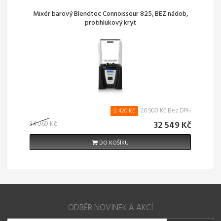
Mixér barový Blendtec Connoisseur 825, BEZ nádob,
protihlukový kryt
26 900 Kč Bez DPH
-2 420 Kč
34 969 Kč
32 549 Kč
DO KOŠÍKU
ODBĚR NOVINEK A AKCÍ