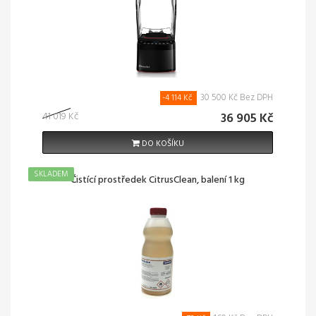
30 500 Kč Bez DPH
-4 114 Kč
41 019 Kč
36 905 Kč
DO KOŠÍKU
SKLADEM
Čistící prostředek CitrusClean, balení 1 kg