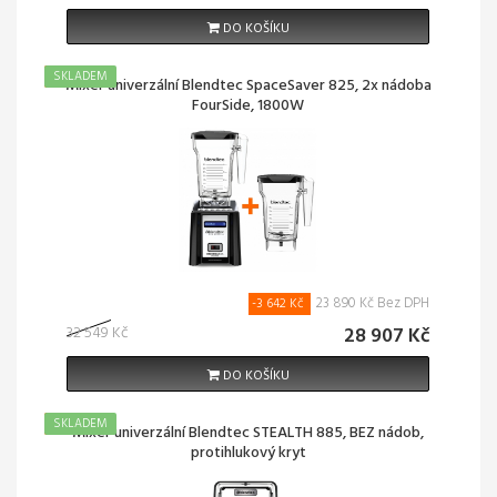
DO KOŠÍKU
SKLADEM
AKCE!
Mixér univerzální Blendtec SpaceSaver 825, 2x nádoba
FourSide, 1800W
23 890 Kč Bez DPH
-3 642 Kč
32 549 Kč
28 907 Kč
DO KOŠÍKU
SKLADEM
AKCE!
Mixér univerzální Blendtec STEALTH 885, BEZ nádob,
protihlukový kryt