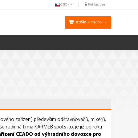
Přihlásit se
CZECH
KOŠÍK
0 POLOŽEK
arového zařízení, především odšťavňovačů, mixérů,
še rodinná firma KARMEB spol.s r.o. je již od roku
ařízení CEADO
od
výhradního dovozce pro