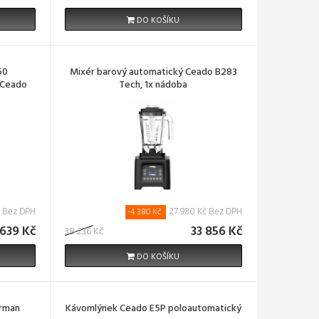
DO KOŠÍKU
50
Mixér barový automatický Ceado B283
r Ceado
Tech, 1x nádoba
č Bez DPH
27 980 Kč Bez DPH
-4 380 Kč
639 Kč
33 856 Kč
38 236 Kč
DO KOŠÍKU
arman
Kávomlýnek Ceado E5P poloautomatický