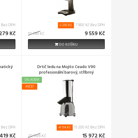
č Bez DPH
7 900 Kč Bez DPH
-1 210 Kč
279 Kč
9 559 Kč
10 769 Kč
DO KOŠÍKU
matický
Drtič ledu na Mojito Ceado V90
profesionální barový, stříbrný
SKLADEM
AKCE!
č Bez DPH
13 200 Kč Bez DPH
-4 114 Kč
 419 Kč
15 972 Kč
20 086 Kč