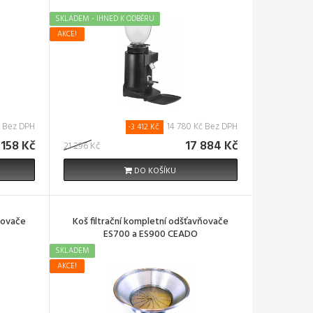
SKLADEM - IHNED K ODBĚRU
AKCE!
č Bez DPH
14 780 Kč Bez DPH
-3 412 Kč
 158 Kč
17 884 Kč
21 296 Kč
DO KOŠÍKU
ňovače
Koš filtrační kompletní odšťavňovače
ES700 a ES900 CEADO
SKLADEM
AKCE!