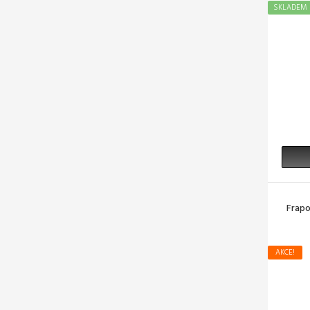
SKLADEM
Frapo
AKCE!