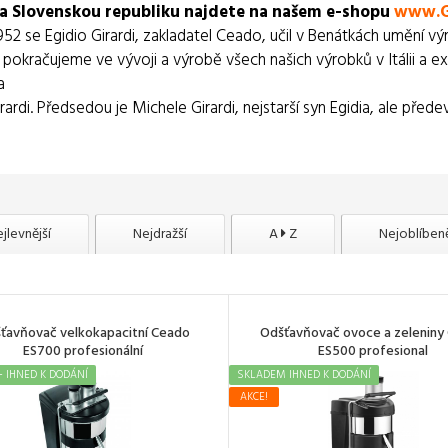
a Slovenskou republiku najdete na našem e-shopu
www.G
952 se Egidio Girardi, zakladatel Ceado, učil v Benátkách umění vý
 pokračujeme ve vývoji a výrobě všech našich výrobků v Itálii a 
a
rardi. Předsedou je Michele Girardi, nejstarší syn Egidia, ale pře
jlevnější
Nejdražší
A
Z
Nejoblíbeně
ťavňovač velkokapacitní Ceado
Odšťavňovač ovoce a zeleniny
ES700 profesionální
ES500 profesional
 IHNED K DODÁNÍ
SKLADEM IHNED K DODÁNÍ
AKCE!