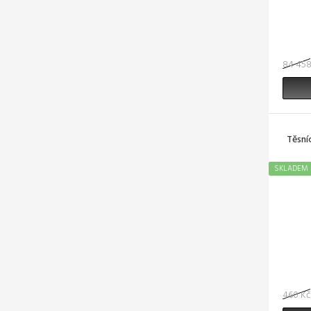
84 458
Těsní
SKLADEM
460 Kč