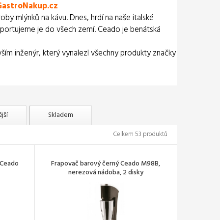
astroNakup.cz
roby mlýnků na kávu. Dnes, hrdí na naše italské
exportujeme je do všech zemí. Ceado je benátská
devším inženýr, který vynalezl všechny produkty značky
jší
Skladem
Celkem 53 produktů
 Ceado
Frapovač barový černý Ceado M98B,
nerezová nádoba, 2 disky