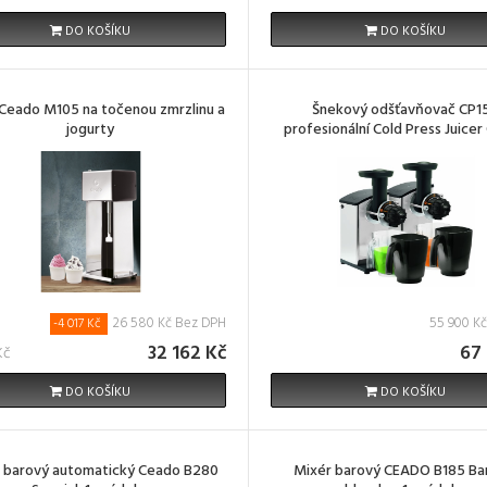
DO KOŠÍKU
DO KOŠÍKU
Ceado M105 na točenou zmrzlinu a
Šnekový odšťavňovač CP1
jogurty
profesionální Cold Press Juice
26 580 Kč Bez DPH
55 900 K
-4 017 Kč
32 162 Kč
67 
Kč
DO KOŠÍKU
DO KOŠÍKU
 barový automatický Ceado B280
Mixér barový CEADO B185 B