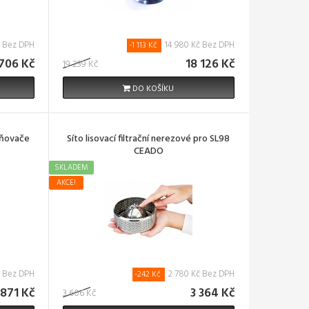
č Bez DPH
14 980 Kč Bez DPH
-1 113 Kč
 706 Kč
18 126 Kč
19 239 Kč
DO KOŠÍKU
vňovače
Síto lisovací filtrační nerezové pro SL98
CEADO
SKLADEM
AKCE!
č Bez DPH
2 780 Kč Bez DPH
-242 Kč
871 Kč
3 364 Kč
3 606 Kč