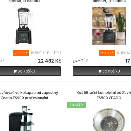
Special, 1x nádoba
blender, 1x nádoba
18 580 Kč Bez DPH
14 180 K
-2 807 Kč
-2 081 Kč
22 482 Kč
17
 Kč
19 239 Kč
DO KOŠÍKU
DO KOŠÍKU
avňovač velkokapacitní zápustný
Koš filtrační kompletní odšťav
Ceado ES900 profesionalní
ES500 CEADO
SKLADEM