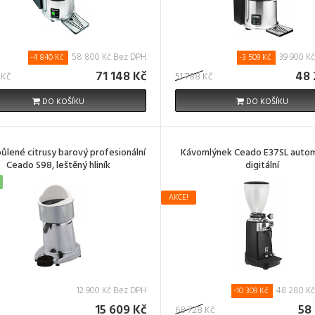
58 800 Kč Bez DPH
39 900 K
-4 840 Kč
-3 509 Kč
71 148 Kč
48 
 Kč
51 788 Kč
DO KOŠÍKU
DO KOŠÍKU
 půlené citrusy barový profesionální
Kávomlýnek Ceado E37SL auto
Ceado S98, leštěný hliník
digitální
AKCE!
12 900 Kč Bez DPH
48 280 K
-10 309 Kč
15 609 Kč
58
68 728 Kč