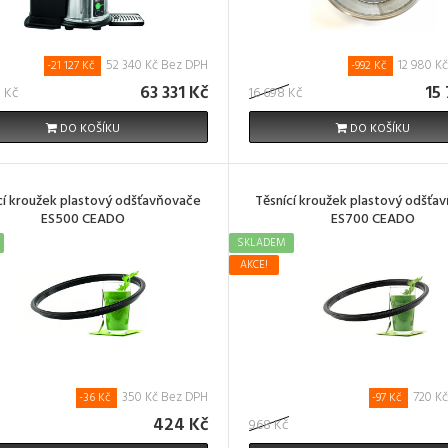
52 340 Kč Bez DPH
12 980 K
-21 127 Kč
-992 Kč
63 331 Kč
15
 Kč
16 698 Kč
DO KOŠÍKU
DO KOŠÍKU
cí kroužek plastový odšťavňovače
Těsnící kroužek plastový odšťa
ES500 CEADO
ES700 CEADO
SKLADEM
AKCE!
350 Kč Bez DPH
720 K
-36 Kč
-97 Kč
424 Kč
968 Kč