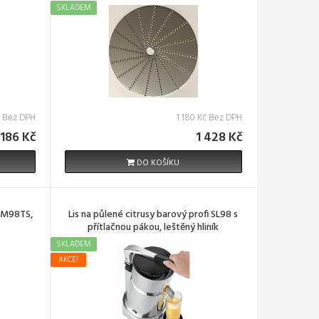
SKLADEM
č Bez DPH
1 180 Kč Bez DPH
 186 Kč
1 428 Kč
DO KOŠÍKU
o M98TS,
Lis na půlené citrusy barový profi SL98 s
přítlačnou pákou, leštěný hliník
SKLADEM
AKCE!