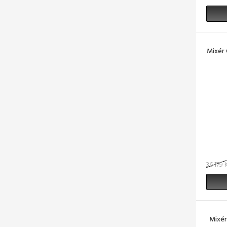
Mixér 
36 179 
Mixér