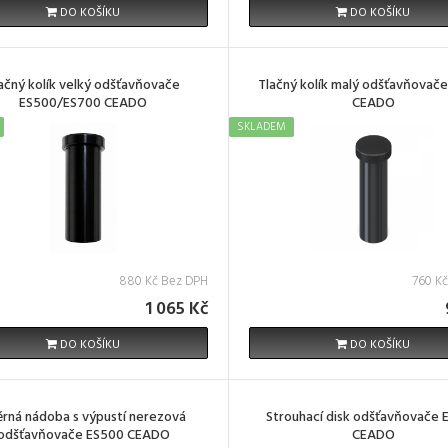
DO KOŠÍKU
DO KOŠÍKU
ačný kolík velký odšťavňovače
Tlačný kolík malý odšťavňovač
ES500/ES700 CEADO
CEADO
SKLADEM
880 Kč Bez DPH
760 K
1 065 Kč
DO KOŠÍKU
DO KOŠÍKU
ěrná nádoba s výpustí nerezová
Strouhací disk odšťavňovače
odšťavňovače ES500 CEADO
CEADO