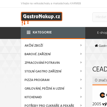
Vítejte na velkoobchodu a maloobchodu KARMEB
KATEGORIE
E-sho
AKČNÍ ZBOŽÍ
Gastr
BAROVÉ ZAŘÍZENÍ
ZPRACOVÁNÍ POTRAVIN
CEA
STOLNÍ GASTRO ZAŘÍZENÍ
PIZZA PROGRAM
O znač
GRILOVÁNÍ, PEČENÍ A UZENÍ
KITCHENAID
2005
vý
POTŘEBY PRO CUKRÁŘE A PEKAŘE