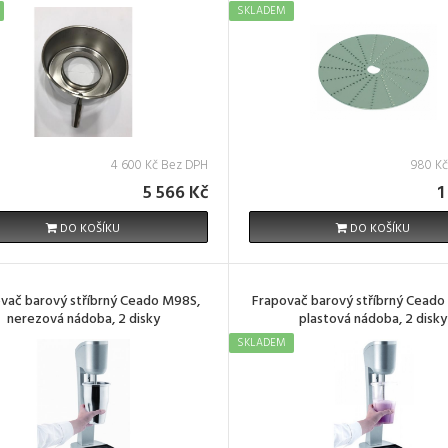
SKLADEM
4 600 Kč Bez DPH
980 K
5 566 Kč
1
DO KOŠÍKU
DO KOŠÍKU
vač barový stříbrný Ceado M98S,
Frapovač barový stříbrný Cead
nerezová nádoba, 2 disky
plastová nádoba, 2 disky
SKLADEM