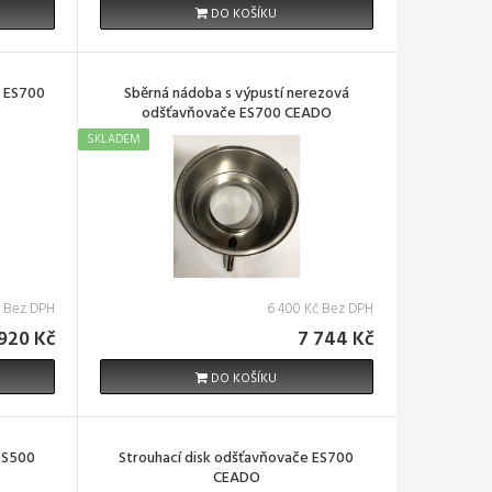
DO KOŠÍKU
e ES700
Sběrná nádoba s výpustí nerezová
odšťavňovače ES700 CEADO
SKLADEM
č Bez DPH
6 400 Kč Bez DPH
920 Kč
7 744 Kč
DO KOŠÍKU
 ES500
Strouhací disk odšťavňovače ES700
CEADO