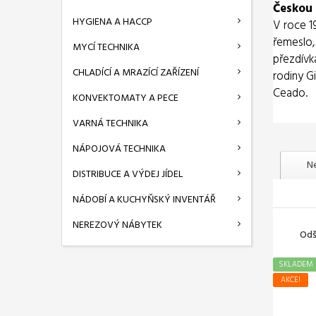
Českou 
HYGIENA A HACCP
V roce 1
řemeslo,
MYCÍ TECHNIKA
přezdívk
CHLADÍCÍ A MRAZÍCÍ ZAŘÍZENÍ
rodiny Gi
Ceado.
KONVEKTOMATY A PECE
VARNÁ TECHNIKA
NÁPOJOVÁ TECHNIKA
Ne
DISTRIBUCE A VÝDEJ JÍDEL
NÁDOBÍ A KUCHYŇSKÝ INVENTÁŘ
NEREZOVÝ NÁBYTEK
Odš
SKLADEM -
AKCE!