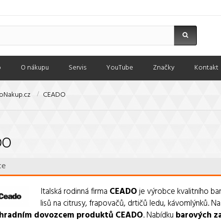
p
O nákupu
Servis
YouTube
Značky
Kontakt
oNakup.cz
CEADO
DO
ce
Italská rodinná firma
CEADO
je výrobce kvalitního b
lisů na citrusy, frapovačů, drtičů ledu, kávomlýnků.
Na
hradním dovozcem produktů CEADO
. Nabídku
barových z