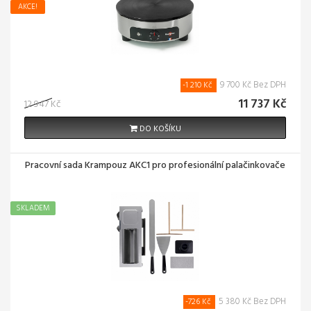
AKCE!
9 700 Kč Bez DPH
-1 210 Kč
11 737 Kč
12 947 Kč
DO KOŠÍKU
Pracovní sada Krampouz AKC1 pro profesionální palačinkovače
SKLADEM
5 380 Kč Bez DPH
-726 Kč