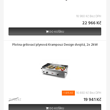
18 980 Kč Bez DPH
22 966 Kč
DO KOŠÍKU
Plotna grilovací plynová Krampouz Design dvojitá, 2x 2kW
16 480 Kč Bez DPH
-1 815 Kč
19 941 Kč
21 756 Kč
DO KOŠÍKU