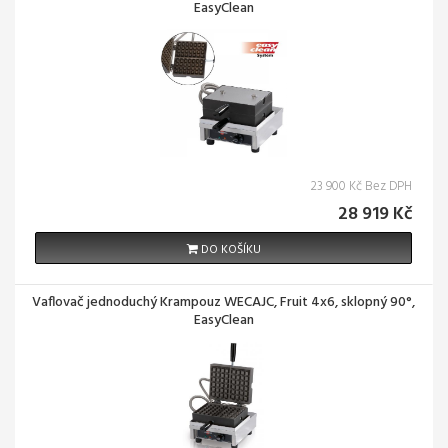
EasyClean
23 900 Kč Bez DPH
28 919 Kč
DO KOŠÍKU
Vaflovač jednoduchý Krampouz WECAJC, Fruit 4x6, sklopný 90°,
EasyClean