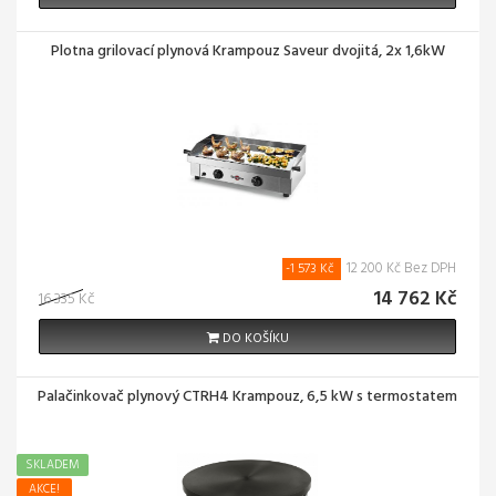
Plotna grilovací plynová Krampouz Saveur dvojitá, 2x 1,6kW
12 200 Kč Bez DPH
-1 573 Kč
14 762 Kč
16 335 Kč
DO KOŠÍKU
Palačinkovač plynový CTRH4 Krampouz, 6,5 kW s termostatem
SKLADEM
AKCE!