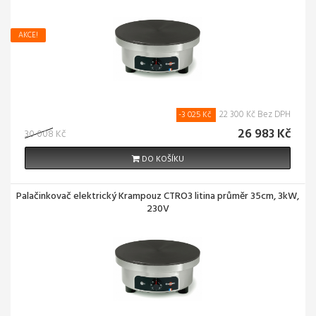
AKCE!
22 300 Kč Bez DPH
-3 025 Kč
26 983 Kč
30 008 Kč
DO KOŠÍKU
Palačinkovač elektrický Krampouz CTRO3 litina průměr 35cm, 3kW,
230V