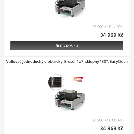
28 900 Kč Bez DPH
34 969 Kč
DO KOŠÍKU
Vaflovač jednoduchý elektrický, Brusel 4x7, sklopný 180°, EasyClean
28 900 Kč Bez DPH
34 969 Kč