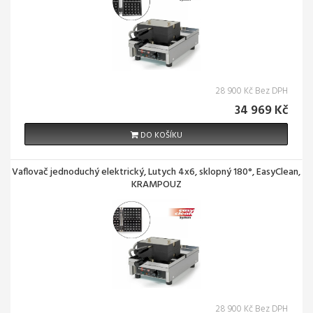
28 900 Kč Bez DPH
34 969 Kč
DO KOŠÍKU
Vaflovač jednoduchý elektrický, Lutych 4x6, sklopný 180°, EasyClean,
KRAMPOUZ
28 900 Kč Bez DPH