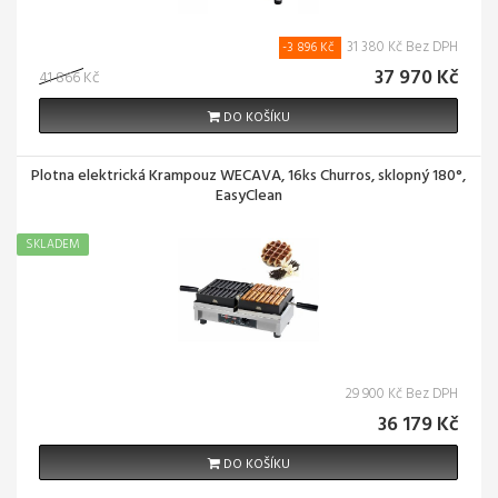
31 380 Kč Bez DPH
-3 896 Kč
37 970 Kč
41 866 Kč
DO KOŠÍKU
Plotna elektrická Krampouz WECAVA, 16ks Churros, sklopný 180°,
EasyClean
SKLADEM
29 900 Kč Bez DPH
36 179 Kč
DO KOŠÍKU