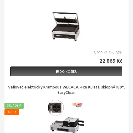
18 900 Kč Bez DPH
22 869 Kč
DO KOŠÍKU
Vaflovač elektrický Krampouz WECACA, 4x8 Kulatá, sklopný 180°,
EasyClean
SKLADEM
AKCE!