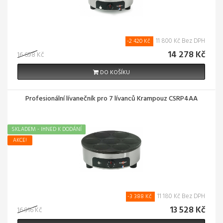
11 800 Kč Bez DPH
-2 420 Kč
14 278 Kč
16 698 Kč
DO KOŠÍKU
Profesionální lívanečník pro 7 lívanců Krampouz CSRP4AA
SKLADEM - IHNED K DODÁNÍ
AKCE!
11 180 Kč Bez DPH
-3 388 Kč
13 528 Kč
16 916 Kč