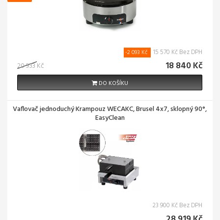
15 570 Kč Bez DPH
-2 093 Kč
18 840 Kč
20 933 Kč
DO KOŠÍKU
Vaflovač jednoduchý Krampouz WECAKC, Brusel 4x7, sklopný 90°,
EasyClean
23 900 Kč Bez DPH
28 919 Kč