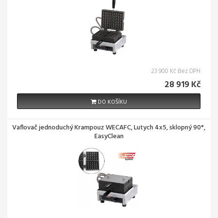
23 900 Kč Bez DPH
28 919 Kč
DO KOŠÍKU
Vaflovač jednoduchý Krampouz WECAFC, Lutych 4x5, sklopný 90°,
EasyClean