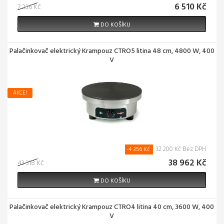
6 510 Kč
7 236 Kč
DO KOŠÍKU
Palačinkovač elektrický Krampouz CTRO5 litina 48 cm, 4800 W, 400
V
AKCE!
32 200 Kč Bez DPH
-4 356 Kč
38 962 Kč
43 318 Kč
DO KOŠÍKU
Palačinkovač elektrický Krampouz CTRO4 litina 40 cm, 3600 W, 400
V