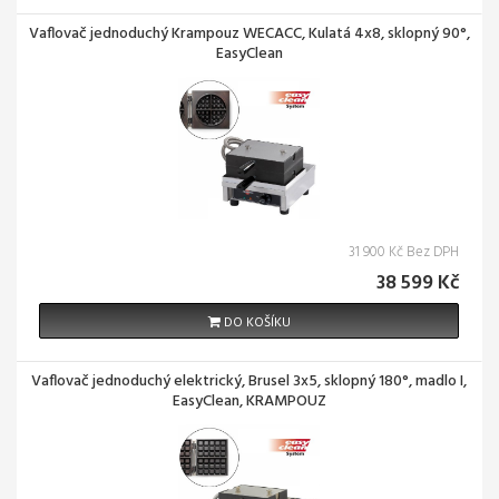
Vaflovač jednoduchý Krampouz WECACC, Kulatá 4x8, sklopný 90°,
EasyClean
31 900 Kč Bez DPH
38 599 Kč
DO KOŠÍKU
Vaflovač jednoduchý elektrický, Brusel 3x5, sklopný 180°, madlo I,
EasyClean, KRAMPOUZ