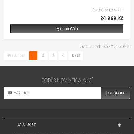
28 900 Kč Bez DPH
34 969 Kč
DO KOŠÍKU
Zobrazeno 1 – 36 z 117 položek
Předchozí
1
2
3
4
Další
ODBĚR NOVINEK A AKCÍ
ODEBÍRAT
MŮJ ÚČET