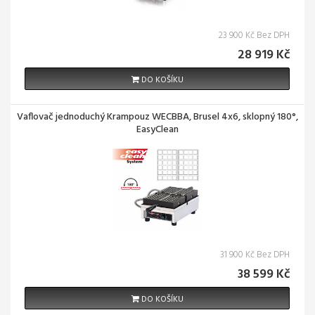
23 900 Kč Bez DPH
28 919 Kč
DO KOŠÍKU
Vaflovač jednoduchý Krampouz WECBBA, Brusel 4x6, sklopný 180°,
EasyClean
31 900 Kč Bez DPH
38 599 Kč
DO KOŠÍKU