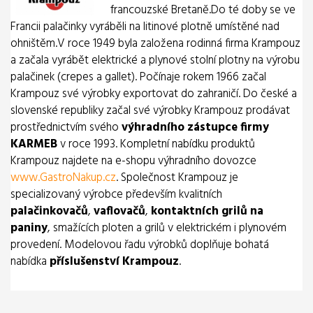
francouzské Bretaně.Do té doby se ve
Francii palačinky vyráběli na litinové plotně umístěné nad
ohništěm.V roce 1949 byla založena rodinná firma Krampouz
a začala vyrábět elektrické a plynové stolní plotny na výrobu
palačinek (crepes a gallet). Počínaje rokem 1966 začal
Krampouz své výrobky exportovat do zahraničí. Do české a
slovenské republiky začal své výrobky Krampouz prodávat
prostřednictvím svého
výhradního zástupce firmy
KARMEB
v roce 1993. Kompletní nabídku produktů
Krampouz najdete na e-shopu výhradního dovozce
www.GastroNakup.cz
. Společnost Krampouz je
specializovaný výrobce především kvalitních
palačinkovačů
,
vaflovačů
,
kontaktních grilů na
paniny
, smažících ploten a grilů v elektrickém i plynovém
provedení. Modelovou řadu výrobků doplňuje bohatá
nabídka
příslušenství Krampouz
.