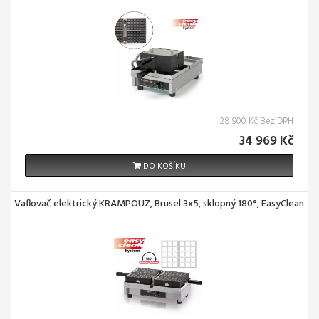
28 900 Kč Bez DPH
34 969 Kč
DO KOŠÍKU
Vaflovač elektrický KRAMPOUZ, Brusel 3x5, sklopný 180°, EasyClean