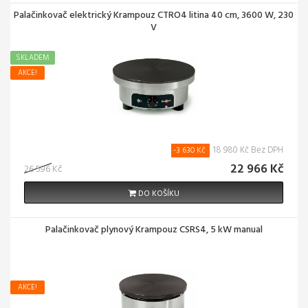
Palačinkovač elektrický Krampouz CTRO4 litina 40 cm, 3600 W, 230
V
SKLADEM
AKCE!
18 980 Kč Bez DPH
-3 630 Kč
22 966 Kč
26 596 Kč
DO KOŠÍKU
Palačinkovač plynový Krampouz CSRS4, 5 kW manual
AKCE!