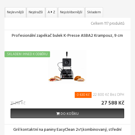
Nejlevnější
Nejdražší
A
Z
Nejoblíbenější
Skladem
Celkem 117 produktů
Profesionální zapékač bulek K-Presse ASBA2 Krampouz, 9 cm
SKLADEM IHNED K ODBĚRU
22 800 Kč Bez DPH
-3 630 Kč
27 588 Kč
31 218 Kč
DO KOŠÍKU
Gril kontaktní na paniny EasyClean 2v1,kombinovaný, střední