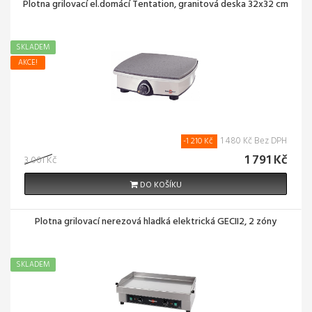
Plotna grilovací el.domácí Tentation, granitová deska 32x32 cm
SKLADEM
AKCE!
1 480 Kč Bez DPH
-1 210 Kč
1 791 Kč
3 001 Kč
DO KOŠÍKU
Plotna grilovací nerezová hladká elektrická GECII2, 2 zóny
SKLADEM