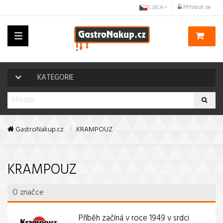
Přihlásit se
CZECH
Toggle
navigation
KATEGORIE
GastroNakup.cz
KRAMPOUZ
KRAMPOUZ
O značce
Příběh začíná v roce 1949 v srdci