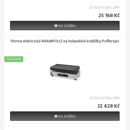
20 800 Kč Bez DPH
25 168 Kč
DO KOŠÍKU
Plotna elektrická KRAMPOUZ na holandské koblížky Poffertjes
SKLADEM
26 800 Kč Bez DPH
32 428 Kč
DO KOŠÍKU